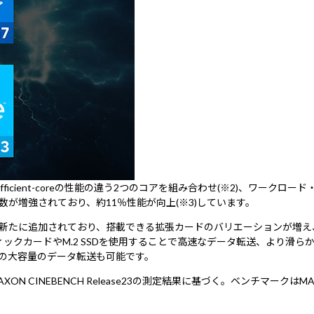
coreとEfficient-coreの性能の違う2つのコアを組み合わせ(※2)
が増強されており、約11％性能が向上(※3)しています。
トが新たに追加されており、搭載できる拡張カードのバリエーションが増え、
ィックカードやM.2 SSDを使用することで高速なデータ転送、より滑らかな画
への大容量のデータ転送も可能です。
(※3) MAXON CINEBENCH Release23の測定結果に基づく。ベ