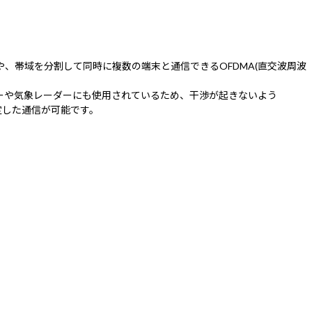
速通信や、帯域を分割して同時に複数の端末と通信できるOFDMA(直交波周波
ーダーや気象レーダーにも使用されているため、干渉が起きないよう
め安定した通信が可能です。