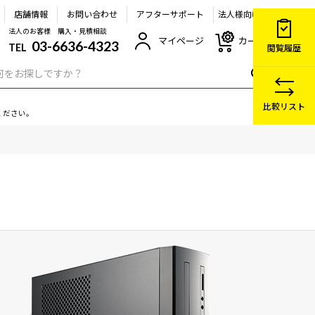
店舗情報
お問い合わせ
アフターサポート
法人様向け
法人のお客様 購入・見積相談
マイページ
カート
03-6636-4323
TEL
閲覧履歴
比較リスト
ください。