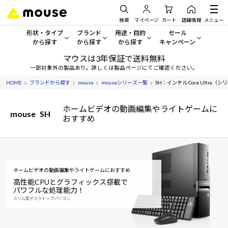
検索
マイページ
カート
店舗情報
メニュー
形状・タイプ
ブランド
用途・目的
セール
から探す
から探す
から探す
キャンペーン
マウスは3年保証で送料無料
形状・タイプから探す をすべてみる
mouse
一般向けパソコン
セール・キャンペーン
一部対象外の製品あり。詳しくは製品ページにてご確認ください。
HOME
ブランドから探す
mouse
mouseシリーズ一覧
SH：インテル Core Ultra（シ
デスクトップPC
G TUNE
ゲーミングPC・ゲーム向けパソコン
期間限定セール
人気モデルが期間限定・お買
ホームビデオの動画編集やライトゲームに
ノートPC
NEXTGEAR
クリエイティブ向け
mouse
SH
おすすめ
アウトレットパソコン
すべて新品の旧モデル製品な
タブレット
DAIV
ビジネス向けパソコン
おすすめ目玉パソコン
サーバー
MousePro
学習向けパソコン
今イチオシのパソコンをピッ
ホームビデオの動画編集やライトゲームにおすすめ
高性能CPUとグラフィックス搭載で
ワークステーション
iiyama
スペック/パーツ別
Windows 11
|
Copilot+ PC
パワフルな処理能力！
スリム型デスクトップパソコン
Windows 11
|
Copilot+ PC
ディスプレイ
AIおすすめパソコン