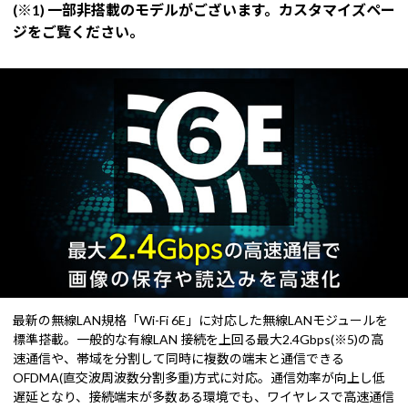
(※1) 一部非搭載のモデルがございます。カスタマイズペー
ジをご覧ください。
最新の無線LAN規格「Wi-Fi 6E」に対応した無線LANモジュールを
標準搭載。一般的な有線LAN 接続を上回る最大2.4Gbps(※5)の高
速通信や、帯域を分割して同時に複数の端末と通信できる
OFDMA(直交波周波数分割多重)方式に対応。通信効率が向上し低
遅延となり、接続端末が多数ある環境でも、ワイヤレスで高速通信