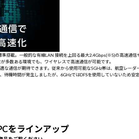
を標準搭載。一般的な有線LAN 接続を上回る最大2.4Gbps(※5)の高
末が多数ある環境でも、ワイヤレスで高速通信が可能です。
、より快適な通信が期待できます。従来から使用可能な5GHz帯は、航空レ
みにより通信切断、待機時間が発生しましたが、6GHzではDFSを使用していないた
。
搭載PCをラインアップ
商品をご覧ください