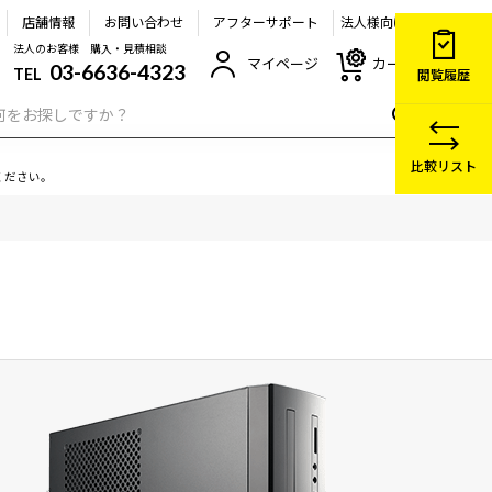
店舗情報
お問い合わせ
アフターサポート
法人様向け
法人のお客様 購入・見積相談
マイページ
カート
03-6636-4323
TEL
閲覧履歴
比較リスト
ください。