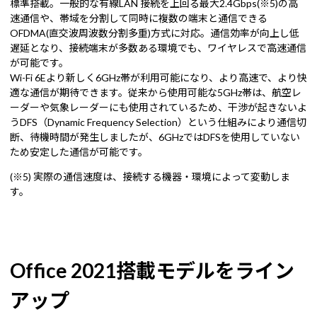
標準搭載。一般的な有線LAN 接続を上回る最大2.4Gbps(※5)の高
速通信や、帯域を分割して同時に複数の端末と通信できる
OFDMA(直交波周波数分割多重)方式に対応。通信効率が向上し低
遅延となり、接続端末が多数ある環境でも、ワイヤレスで高速通信
が可能です。
Wi-Fi 6Eより新しく6GHz帯が利用可能になり、より高速で、より快
適な通信が期待できます。従来から使用可能な5GHz帯は、航空レ
ーダーや気象レーダーにも使用されているため、干渉が起きないよ
うDFS（Dynamic Frequency Selection）という仕組みにより通信切
断、待機時間が発生しましたが、6GHzではDFSを使用していない
ため安定した通信が可能です。
(※5) 実際の通信速度は、接続する機器・環境によって変動しま
す。
Office 2021搭載モデルをライン
アップ