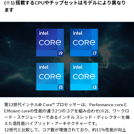
(※1) 搭載するCPUやチップセットはモデルにより異なり
ます
第13世代インテル® Core™ プロセッサーは、Performance-coreと
Efficient-coreの性能の違う2つのコアを組み合わせ(※2)、ワークロ
ード・スケジューラーであるインテル スレッド・ディレクターを備
えた高性能ハイブリッド・アーキテクチャーです。
12世代と比較して、コア数が増強されており、約11％性能が向上