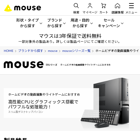
検索
マイページ
カート
店舗情報
メニュー
形状・タイプ
ブランド
用途・目的
セール
から探す
から探す
から探す
キャンペーン
マウスは3年保証で送料無料
形状・タイプから探す をすべてみる
mouse
一般向けパソコン
セール・キャンペーン
一部対象外の製品あり。詳しくは製品ページにてご確認ください。
HOME
ブランドから探す
mouse
mouseシリーズ一覧
ホームビデオの動画編集やライ
デスクトップPC
G TUNE
ゲーミングPC・ゲーム向けパソコン
期間限定セール
人気モデルが期間限定・お買
SHシリーズ
ホームビデオの動画編集やライトゲームにおすすめ
ノートPC
NEXTGEAR
クリエイティブ向け
アウトレットパソコン
すべて新品の旧モデル製品な
タブレット
DAIV
ビジネス向けパソコン
おすすめ目玉パソコン
ホームビデオの動画編集やライトゲームにおすすめ
サーバー
MousePro
学習向けパソコン
今イチオシのパソコンをピッ
高性能CPUとグラフィックス搭載で
パワフルな処理能力！
スリム型デスクトップパソコン
ワークステーション
iiyama
スペック/パーツ別
Windows 11
|
Copilot+ PC
Windows 11
|
Copilot+ PC
ディスプレイ
AIおすすめパソコン