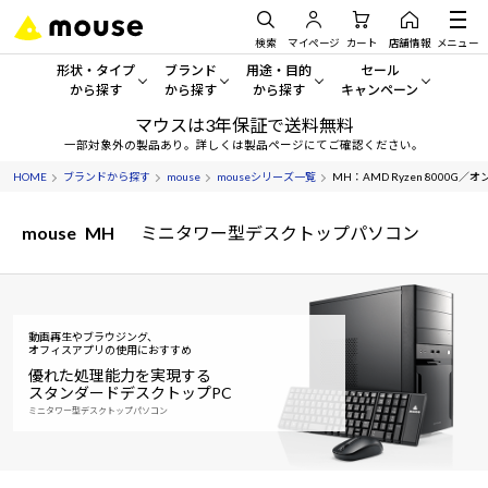
検索
マイページ
カート
店舗情報
メニュー
形状・タイプ
ブランド
用途・目的
セール
から探す
から探す
から探す
キャンペーン
マウスは3年保証で送料無料
形状・タイプから探す をすべてみる
mouse
一般向けパソコン
セール・キャンペーン
一部対象外の製品あり。詳しくは製品ページにてご確認ください。
HOME
ブランドから探す
mouse
mouseシリーズ一覧
MH：AMD Ryzen 8000G
デスクトップPC
G TUNE
ゲーミングPC・ゲーム向けパソコン
期間限定セール
人気モデルが期間限定・お買
mouse
MH
ミニタワー型デスクトップパソコン
ノートPC
NEXTGEAR
クリエイティブ向け
アウトレットパソコン
すべて新品の旧モデル製品な
タブレット
DAIV
ビジネス向けパソコン
おすすめ目玉パソコン
動画再生やブラウジング、
サーバー
MousePro
学習向けパソコン
オフィスアプリの使用におすすめ
今イチオシのパソコンをピッ
優れた処理能力を実現する
スタンダードデスクトップPC
ワークステーション
iiyama
スペック/パーツ別
Windows 11
|
Copilot+ PC
ミニタワー型デスクトップパソコン
Windows 11
|
Copilot+ PC
ディスプレイ
AIおすすめパソコン