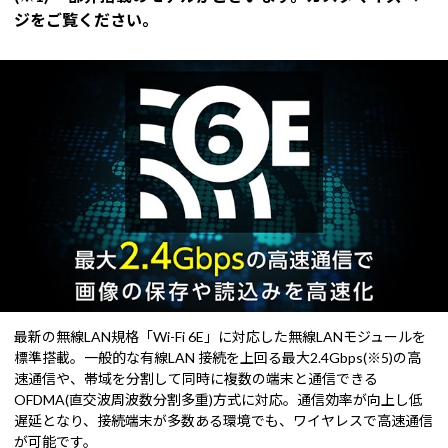
ジをご覧ください。
最新の無線LAN規格「Wi-Fi 6E」に対応した無線LANモジュールを
標準搭載。一般的な有線LAN 接続を上回る最大2.4Gbps(※5)の高
速通信や、帯域を分割して同時に複数の端末と通信できる
OFDMA(直交波周波数分割多重)方式に対応。通信効率が向上し低
遅延となり、接続端末が多数ある環境でも、ワイヤレスで高速通信
が可能です。