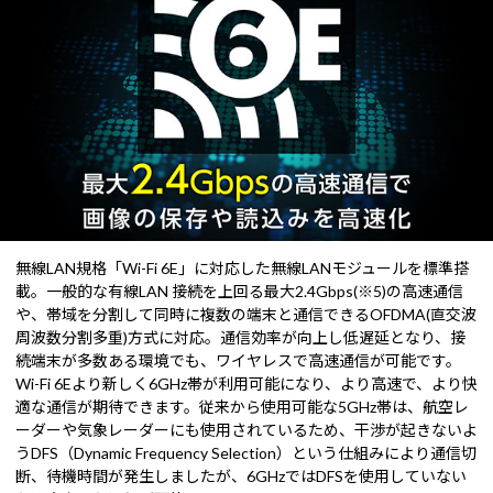
無線LAN規格「Wi-Fi 6E」に対応した無線LANモジュールを標準搭
載。一般的な有線LAN 接続を上回る最大2.4Gbps(※5)の高速通信
や、帯域を分割して同時に複数の端末と通信できるOFDMA(直交波
周波数分割多重)方式に対応。通信効率が向上し低遅延となり、接
続端末が多数ある環境でも、ワイヤレスで高速通信が可能です。
Wi-Fi 6Eより新しく6GHz帯が利用可能になり、より高速で、より快
適な通信が期待できます。従来から使用可能な5GHz帯は、航空レ
ーダーや気象レーダーにも使用されているため、干渉が起きないよ
うDFS（Dynamic Frequency Selection）という仕組みにより通信切
断、待機時間が発生しましたが、6GHzではDFSを使用していない