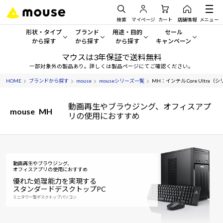
検索
マイページ
カート
店舗情報
メニュー
形状・タイプ
ブランド
用途・目的
セール
から探す
から探す
から探す
キャンペーン
マウスは3年保証で送料無料
形状・タイプから探す をすべてみる
mouse
一般向けパソコン
セール・キャンペーン
一部対象外の製品あり。詳しくは製品ページにてご確認ください。
HOME
ブランドから探す
mouse
mouseシリーズ一覧
MH：インテル Core Ultra
デスクトップPC
G TUNE
ゲーミングPC・ゲーム向けパソコン
期間限定セール
人気モデルが期間限定・お買
動画再生やブラウジング、オフィスアプ
ノートPC
NEXTGEAR
クリエイティブ向け
mouse
MH
リの使用におすすめ
アウトレットパソコン
すべて新品の旧モデル製品な
タブレット
DAIV
ビジネス向けパソコン
おすすめ目玉パソコン
サーバー
MousePro
学習向けパソコン
今イチオシのパソコンをピッ
動画再生やブラウジング、
オフィスアプリの使用におすすめ
優れた処理能力を実現する
ワークステーション
iiyama
スペック/パーツ別
Windows 11
|
Copilot+ PC
スタンダードデスクトップPC
ミニタワー型デスクトップパソコン
Windows 11
|
Copilot+ PC
ディスプレイ
AIおすすめパソコン