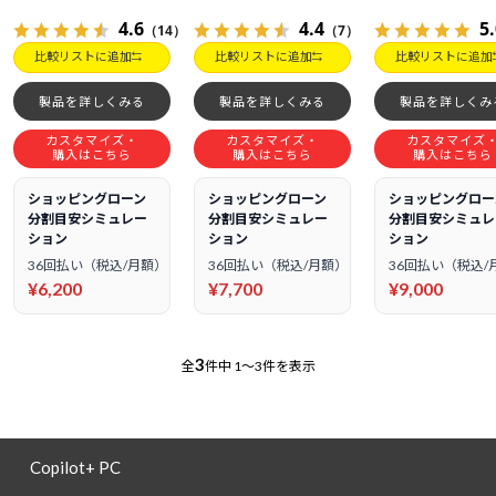
4.6
4.4
5
（14）
（7）
比較リストに追加
比較リストに追加
比較リストに追加
製品を詳しくみる
製品を詳しくみる
製品を詳しくみ
カスタマイズ・
カスタマイズ・
カスタマイズ
購入はこちら
購入はこちら
購入はこちら
ショッピングローン
ショッピングローン
ショッピングロー
分割目安シミュレー
分割目安シミュレー
分割目安シミュレ
ション
ション
ション
36回払い（税込/月額）
36回払い（税込/月額）
36回払い（税込/
¥6,200
¥7,700
¥9,000
3
全
件中
1～3件を表示
Copilot+ PC