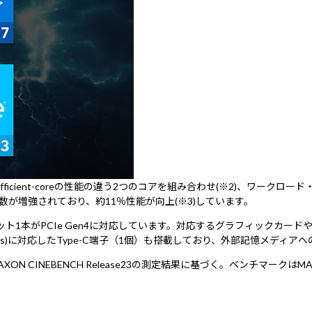
coreとEfficient-coreの性能の違う2つのコアを組み合わせ(※2)
が増強されており、約11％性能が向上(※3)しています。
用スロット1本がPCIe Gen4に対応しています。対応するグラフィックカー
Gbps)に対応したType-C端子（1個）も搭載しており、外部記憶メディ
(※3) MAXON CINEBENCH Release23の測定結果に基づく。ベ