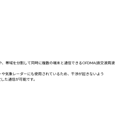
速通信や、帯域を分割して同時に複数の端末と通信できるOFDMA(直交波周波
ーダーや気象レーダーにも使用されているため、干渉が起きないよう
め安定した通信が可能です。