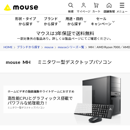
検索
マイページ
カート
店舗情報
メニュー
形状・タイプ
ブランド
用途・目的
セール
から探す
から探す
から探す
キャンペーン
マウスは3年保証で送料無料
形状・タイプから探す をすべてみる
mouse
一般向けパソコン
セール・キャンペーン
一部対象外の製品あり。詳しくは製品ページにてご確認ください。
HOME
ブランドから探す
mouse
mouseシリーズ一覧
MH：AMD Ryzen 7000／AMD 
デスクトップPC
G TUNE
ゲーミングPC・ゲーム向けパソコン
期間限定セール
人気モデルが期間限定・お買
mouse
MH
ミニタワー型デスクトップパソコン
ノートPC
NEXTGEAR
クリエイティブ向け
アウトレットパソコン
すべて新品の旧モデル製品な
タブレット
DAIV
ビジネス向けパソコン
おすすめ目玉パソコン
サーバー
MousePro
学習向けパソコン
ホームビデオの動画編集やライトゲームにおすすめ
今イチオシのパソコンをピッ
高性能CPUとグラフィックス搭載で
パワフルな処理能力！
ワークステーション
iiyama
スペック/パーツ別
Windows 11
|
Copilot+ PC
ミニタワー型デスクトップパソコン
Windows 11
|
Copilot+ PC
ディスプレイ
AIおすすめパソコン