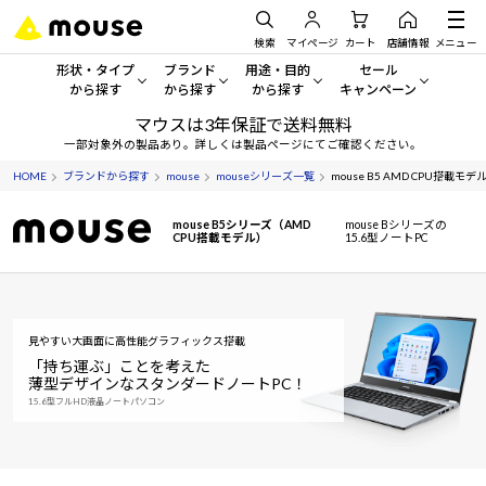
検索
マイページ
カート
店舗情報
メニュー
形状・タイプ
ブランド
用途・目的
セール
から探す
から探す
から探す
キャンペーン
マウスは3年保証で送料無料
形状・タイプから探す をすべてみる
mouse
一般向けパソコン
セール・キャンペーン
一部対象外の製品あり。詳しくは製品ページにてご確認ください。
HOME
ブランドから探す
mouse
mouseシリーズ一覧
mouse B5 AMD CPU搭載モデ
デスクトップPC
G TUNE
ゲーミングPC・ゲーム向けパソコン
期間限定セール
人気モデルが期間限定・お買
mouse B5シリーズ（AMD
mouse Bシリーズの
ノートPC
NEXTGEAR
クリエイティブ向け
CPU搭載モデル）
15.6型ノートPC
アウトレットパソコン
すべて新品の旧モデル製品な
タブレット
DAIV
ビジネス向けパソコン
おすすめ目玉パソコン
サーバー
MousePro
学習向けパソコン
見やすい大画面に高性能グラフィックス搭載
今イチオシのパソコンをピッ
「持ち運ぶ」ことを考えた
薄型デザインなスタンダードノートPC！
ワークステーション
iiyama
スペック/パーツ別
Windows 11
|
Copilot+ PC
15.6型フルHD液晶ノートパソコン
Windows 11
|
Copilot+ PC
ディスプレイ
AIおすすめパソコン