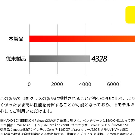
この製品では同クラスの製品に搭載されることが多いCPUに比べ、よ
く保ったまま高い性能を発揮することが可能となっており、旧モデル※
心してご利用いただけます。
※MAXON CINEBENCH Release23の測定結果に基づく。ベンチマークはMAXON
※本製品：mouse A5：インテル Core i7-12650H プロセッサー/16GB メモリ / NVMe SSD
従来品：mouse B5i7：インテル Core i7-1165G7 プロセッサー/32GB メモリ/ NVMe SSD
※ 記載の数値は自社測定による参考値です。使用するデバイスや環境、その他の要因によ