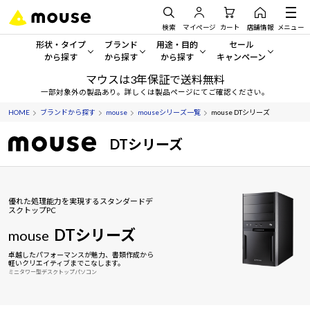
検索
マイページ
カート
店舗情報
メニュー
形状・タイプ
ブランド
用途・目的
セール
から探す
から探す
から探す
キャンペーン
マウスは3年保証で送料無料
形状・タイプから探す をすべてみる
mouse
一般向けパソコン
セール・キャンペーン
一部対象外の製品あり。詳しくは製品ページにてご確認ください。
HOME
ブランドから探す
mouse
mouseシリーズ一覧
mouse DTシリーズ
デスクトップPC
G TUNE
ゲーミングPC・ゲーム向けパソコン
期間限定セール
人気モデルが期間限定・お買
DTシリーズ
ノートPC
NEXTGEAR
クリエイティブ向け
アウトレットパソコン
すべて新品の旧モデル製品な
タブレット
DAIV
ビジネス向けパソコン
優れた処理能力を実現するスタンダードデ
おすすめ目玉パソコン
スクトップPC
サーバー
MousePro
学習向けパソコン
今イチオシのパソコンをピッ
DTシリーズ
mouse
ワークステーション
iiyama
スペック/パーツ別
Windows 11
|
Copilot+ PC
卓越したパフォーマンスが魅力、書類作成から
軽いクリエイティブまでこなします。
ミニタワー型デスクトップパソコン
Windows 11
|
Copilot+ PC
ディスプレイ
AIおすすめパソコン