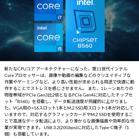
新たなCPUコア アーキテクチャーになった、第11世代インテル
Coreプロセッサーは、画像や動画の編集などのクリエイティブな
作業やゲーミングなど、より高い性能が求められる用途で快適に動
作することでストレスを感じさせません。 また、1レーンあたりの
物理帯域がPCIe Gen3比2倍となるPCIe Gen4に対応したチップセ
ット「B560」を搭載し、データ転送速度が飛躍的に上がりまし
た。VGA用の×16スロット1本とM.2 SSD用スロット1本が対応して
いますので、対応するグラフィックカードやM.2 SSDを使用するこ
とで高速なデータ転送により、より滑からな画像描画や効率的な作
業が実現できます。 USB 3.2(20Gbps)に対応したType-C端子（1
個）も搭載しています。