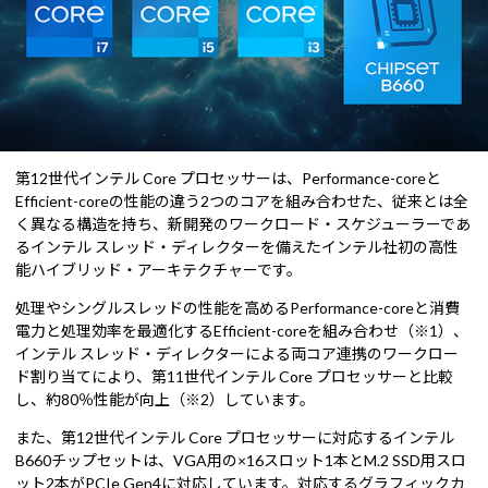
第12世代インテル Core プロセッサーは、Performance-coreと
Efficient-coreの性能の違う2つのコアを組み合わせた、従来とは全
く異なる構造を持ち、新開発のワークロード・スケジューラーであ
るインテル スレッド・ディレクターを備えたインテル社初の高性
能ハイブリッド・アーキテクチャーです。
処理やシングルスレッドの性能を高めるPerformance-coreと消費
電力と処理効率を最適化するEfficient-coreを組み合わせ（※1）、
インテル スレッド・ディレクターによる両コア連携のワークロー
ド割り当てにより、第11世代インテル Core プロセッサーと比較
し、約80％性能が向上（※2）しています。
また、第12世代インテル Core プロセッサーに対応するインテル
B660チップセットは、VGA用の×16スロット1本とM.2 SSD用スロ
ット2本がPCIe Gen4に対応しています。対応するグラフィックカ