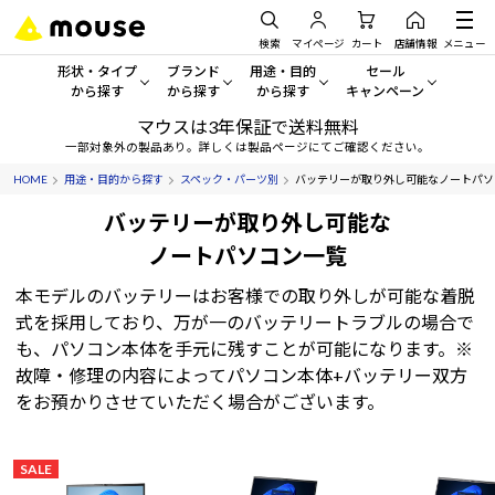
検索
マイページ
カート
店舗情報
メニュー
形状・タイプ
ブランド
用途・目的
セール
から探す
から探す
から探す
キャンペーン
マウスは3年保証で送料無料
形状・タイプから探す をすべてみる
mouse
一般向けパソコン
セール・キャンペーン
一部対象外の製品あり。詳しくは製品ページにてご確認ください。
HOME
用途・目的から探す
スペック・パーツ別
バッテリーが取り外し可能なノートパソ
デスクトップPC
G TUNE
ゲーミングPC・ゲーム向けパソコン
期間限定セール
人気モデルが期間限定・お買
バッテリーが取り外し可能な
ノートPC
NEXTGEAR
クリエイティブ向け
ノートパソコン一覧
アウトレットパソコン
すべて新品の旧モデル製品な
タブレット
DAIV
ビジネス向けパソコン
本モデルのバッテリーはお客様での取り外しが可能な着脱
式を採用しており、万が一のバッテリートラブルの場合で
おすすめ目玉パソコン
も、パソコン本体を手元に残すことが可能になります。※
サーバー
MousePro
学習向けパソコン
今イチオシのパソコンをピッ
故障・修理の内容によってパソコン本体+バッテリー双方
をお預かりさせていただく場合がございます。
ワークステーション
iiyama
スペック/パーツ別
Windows 11
|
Copilot+ PC
Windows 11
|
Copilot+ PC
ディスプレイ
AIおすすめパソコン
SALE