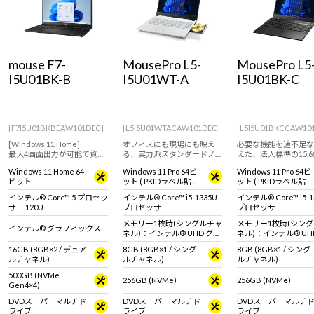
Windows 11
|
Copilot+ PC
Windows 11
|
Copilot+ PC
mouse F7-
MousePro L5-
MousePro L5
I5U01BK-B
I5U01WT-A
I5U01BK-C
[F7I5U01BKBEAW101DEC]
[L5I5U01WTACAW101DEC]
[L5I5U01BKCCAW10
[Windows 11 Home]
オフィスにも現場にも映え
必要な機能を過不足な
最大4画面出力が可能で資料
る、実力派スタンダードノ
えた、法人標準の15.
作成や表計算などの作業効
ート。
ト。
Windows 11 Home 64
Windows 11 Pro 64ビ
Windows 11 Pro 64ビ
率アップ！光学ドライブ搭
ビット
ット ( PKIDラベル貼付
ット ( PKIDラベル貼付
載17.3型ノートPC！高い堅
対応 )
対応 )
牢性と耐久性を実証された
インテル® Core™ 5 プロセッ
インテル® Core™ i5-1335U
インテル® Core™ i5-1
【MIL規格】適合PC！
サー 120U
プロセッサー
プロセッサー
メモリー1枚時(シングルチャ
メモリー1枚時(シン
インテル® グラフィックス
ネル)：インテル® UHD グラ
ネル)：インテル® UH
フィックス メモリー2枚時
フィックス
16GB (8GB×2 / デュア
8GB (8GB×1 / シング
8GB (8GB×1 / シング
(デュアルチャネル)：インテ
メモリー2枚時(デュ
ルチャネル)
ルチャネル)
ルチャネル)
ル® Iris® Xe グラフィック
ネル)：インテル® Iris
ス
グラフィックス
500GB (NVMe
256GB (NVMe)
256GB (NVMe)
Gen4×4)
DVDスーパーマルチド
DVDスーパーマルチド
DVDスーパーマルチ
ライブ
ライブ
ライブ