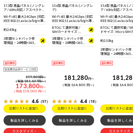
17.3型 液晶パネル (ノングレ
15.6型 液晶パネル (ノングレ
15.6型 液晶パネル (
ア / 60Hz対応 / アスペクト比
ア)
ア / 60Hz対応 / ア
16:9)
16:9)
Wi-Fi 6E( 最大2.4Gbps )対応
Wi-Fi 6E( 最大2.4Gbps )対応
Wi-Fi 6E( 最大2.4Gbp
IEEE 802.11 ax/ac/a/b/g/n準
IEEE 802.11 ax/ac/a/b/g/n準
IEEE 802.11 ax/ac/a/b
拠 ＋ Bluetooth 5内蔵
拠 ＋ Bluetooth 5内蔵
拠 ＋ Bluetooth 5内蔵
BTOにて選択可能 /
BTOにて選択可能 / S
約2.43kg
SIMカードサイズ :
ドサイズ : Micro SI
Micro SIMカード
3年間センドバック修
3年間センドバック修
約2.10kg
理保証・24時間×365
理保証・24時間×365
日電話サポート
日電話サポート
3年間センドバック修
理保証・24時間×365
日電話サポート
送料無料
送料無料
送料無料
翌営業日出荷サービス対応
181,280
181,2
199,800
円
～
円
～
181,637
税抜
円
～
173,800
164,800
164,80
税抜
円
～
税抜
円
～
158,000
税抜
円
～
4.6
4.4
（57）
（18）
比較リストに追加
比較リストに追加
比較リストに追加
製品を詳しくみる
製品を詳しくみる
製品を詳しくみ
カスタマイズ・
カスタマイズ