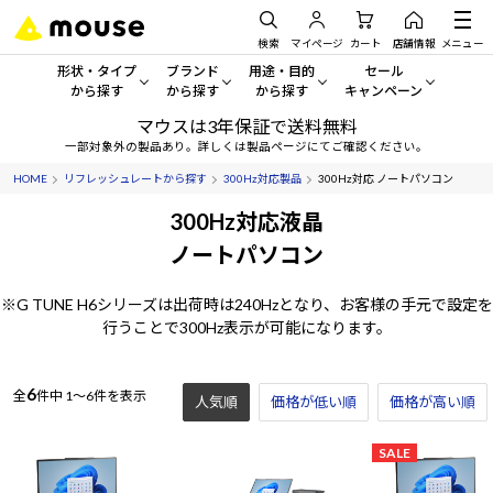
検索
マイページ
カート
店舗情報
メニュー
形状・タイプ
ブランド
用途・目的
セール
から探す
から探す
から探す
キャンペーン
マウスは3年保証で送料無料
形状・タイプから探す をすべてみる
mouse
一般向けパソコン
セール・キャンペーン
一部対象外の製品あり。詳しくは製品ページにてご確認ください。
HOME
リフレッシュレートから探す
300Hz対応製品
300Hz対応 ノートパソコン
デスクトップPC
G TUNE
ゲーミングPC・ゲーム向けパソコン
期間限定セール
人気モデルが期間限定・お買
300Hz対応液晶
ノートPC
NEXTGEAR
クリエイティブ向け
ノートパソコン
アウトレットパソコン
すべて新品の旧モデル製品な
タブレット
DAIV
ビジネス向けパソコン
※G TUNE H6シリーズは出荷時は240Hzとなり、お客様の手元で設定を
行うことで300Hz表示が可能になります。
おすすめ目玉パソコン
サーバー
MousePro
学習向けパソコン
今イチオシのパソコンをピッ
6
全
件中
1～6件を表示
ワークステーション
iiyama
スペック/パーツ別
人気順
価格が低い順
価格が高い順
Windows 11
|
Copilot+ PC
Windows 11
|
Copilot+ PC
ディスプレイ
AIおすすめパソコン
SALE