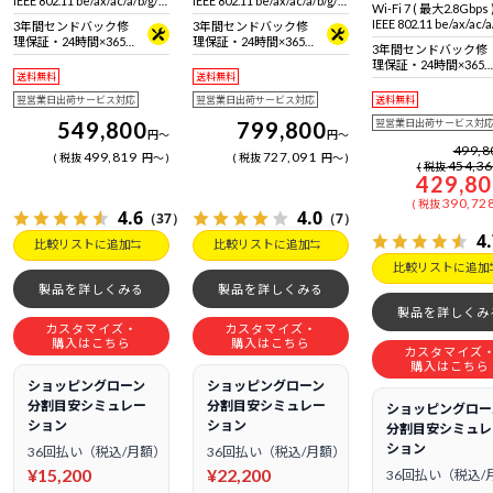
IEEE 802.11 be/ax/ac/a/b/g/n
IEEE 802.11 be/ax/ac/a/b/g/n
Wi-Fi 7 ( 最大2.8Gbps
100%対応)
準拠 ＋ Bluetooth 5内蔵
準拠 ＋ Bluetooth 5内蔵
IEEE 802.11 be/ax/ac/a
3年間センドバック修
3年間センドバック修
準拠 ＋ Bluetooth 5
理保証・24時間×365
理保証・24時間×365
3年間センドバック修
日電話サポート
日電話サポート
理保証・24時間×365
送料無料
送料無料
日電話サポート
翌営業日出荷サービス対応
翌営業日出荷サービス対応
送料無料
549,800
799,800
翌営業日出荷サービス対
円
～
円
～
499,8
499,819
727,091
税抜
円
～
税抜
円
～
454,3
税抜
429,8
390,72
税抜
4.6
4.0
（37）
（7）
4
比較リストに追加
比較リストに追加
比較リストに追加
製品を詳しくみる
製品を詳しくみる
製品を詳しくみ
カスタマイズ・
カスタマイズ・
購入はこちら
購入はこちら
カスタマイズ
購入はこちら
ショッピングローン
ショッピングローン
分割目安シミュレー
分割目安シミュレー
ショッピングロー
ション
ション
分割目安シミュレ
ション
36回払い（税込/月額）
36回払い（税込/月額）
¥15,200
¥22,200
36回払い（税込/