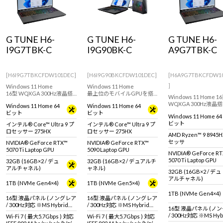
Windows 11
|
Copilot+ PC
Windows 11
|
Copilot+ PC
G TUNE H6-
G TUNE H6-
G TUNE H6-
I9G7TBK-C
I9G90BK-C
A9G7TBK-C
[H6I9G7TBKCFDW101DEC]
[H6I9G90BKCFDW101DEC]
[H6A9G7TBKCFDW1
]
Windows 11 Home
Windows 11 Home
16型 WQXGA 300Hz液晶搭
最上位のモバイルGPUを搭
Windows 11 Home 1
載 ハイスペックゲーミング
載した 水冷ゲーミングノー
WQXGA 300Hz液晶搭
Windows 11 Home 64
Windows 11 Home 64
ノートPC！モバイル向け高
トPC。インテル Core Ultra
イスペックゲーミング
ビット
ビット
性能GPUで最新ゲームタイ
9 275HX & RTX 5090 Laptop
Windows 11 Home 64
トPC！モバイル向け
トルでも高性能を発揮
GPU 搭載。
ビット
インテル® Core™ Ultra 9 プ
インテル® Core™ Ultra 9 プ
GPUで最新ゲームタ
ロセッサー 275HX
ロセッサー 275HX
でも高性能を発揮
AMD Ryzen™ 9 8945
セッサ
NVIDIA® GeForce RTX™
NVIDIA® GeForce RTX™
5070 Ti Laptop GPU
5090 Laptop GPU
NVIDIA® GeForce R
5070 Ti Laptop GPU
32GB (16GB×2 / デュ
32GB (16GB×2 / デュアルチ
アルチャネル)
ャネル)
32GB (16GB×2 / デュ
アルチャネル)
1TB (NVMe Gen4×4)
1TB (NVMe Gen5×4)
1TB (NVMe Gen4×4)
16型 液晶パネル (ノングレア
16型 液晶パネル (ノングレア
/ 300Hz対応 ※MS Hybrid時
/ 300Hz対応 ※MS Hybrid時
16型 液晶パネル (ノ
は240Hzで駆動 / sRGB比
は240Hzで駆動 / sRGB比
/ 300Hz対応 ※MS Hy
Wi-Fi 7 ( 最大5.7Gbps ) 対応
Wi-Fi 7 ( 最大5.7Gbps ) 対応
100%対応)
100%対応)
は240Hzで駆動 / sRG