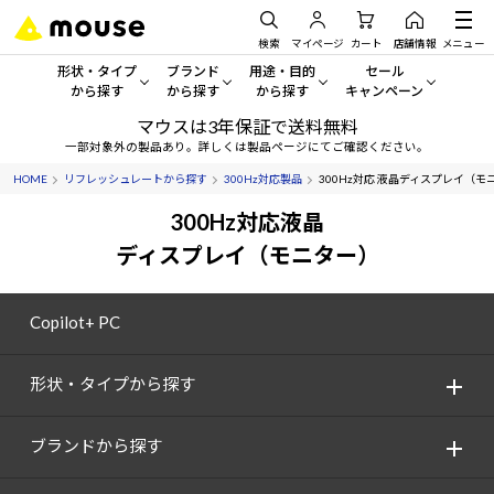
検索
マイページ
カート
店舗情報
メニュー
形状・タイプ
ブランド
用途・目的
セール
から探す
から探す
から探す
キャンペーン
マウスは3年保証で送料無料
形状・タイプから探す をすべてみる
mouse
一般向けパソコン
セール・キャンペーン
一部対象外の製品あり。詳しくは製品ページにてご確認ください。
HOME
リフレッシュレートから探す
300Hz対応製品
300Hz対応 液晶ディスプレイ（モ
デスクトップPC
G TUNE
ゲーミングPC・ゲーム向けパソコン
期間限定セール
人気モデルが期間限定・お買
300Hz対応液晶
ノートPC
NEXTGEAR
クリエイティブ向け
ディスプレイ（モニター）
アウトレットパソコン
すべて新品の旧モデル製品な
タブレット
DAIV
ビジネス向けパソコン
Copilot+ PC
おすすめ目玉パソコン
サーバー
MousePro
学習向けパソコン
今イチオシのパソコンをピッ
形状・タイプから探す
ワークステーション
iiyama
スペック/パーツ別
Windows 11
|
Copilot+ PC
ブランドから探す
Windows 11
|
Copilot+ PC
ディスプレイ
AIおすすめパソコン