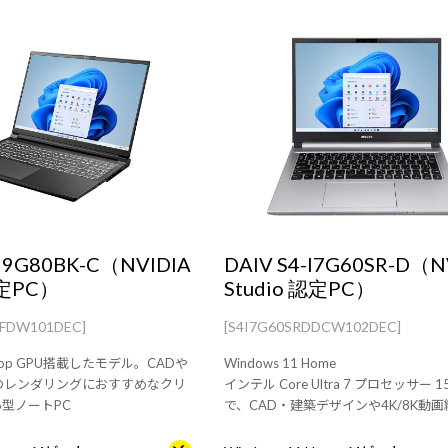
-I9G80BK-C（NVIDIA
DAIV S4-I7G60SR-D（N
認定PC）
Studio 認定PC）
CFDW101DEC]
[S4I7G60SRDDCW102DEC]
aptop GPU搭載したモデル。CADや
Windows 11 Home
のレンダリングにおすすめなクリ
インテル Core Ultra 7 プロセッサー 
6型ノートPC
で、CAD・建築デザインや4K/8K動
RAW現像にもおすすめ。機材と一緒
やすい14型モダンPC [メモリ・スト