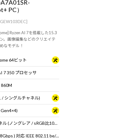
-A7A01SR-
ot+ PC）
AGEW103DEC]
Home] Ryzen AI 7を搭載した15.3
ン。画像編集などのクリエイテ
めなモデル！
 Home 64ビット
 AI 7 350 プロセッサ
 860M
B×1 / シングルチャネル)
 Gen4×4)
15.3型 液晶パネル (ノングレア / sRGB比100% / 120Hz対応)
Wi-Fi 7 ( 最大2.8Gbps ) 対応 IEEE 802.11 be/ax/ac/a/b/g/n準拠 ＋ Bluetooth 5内蔵