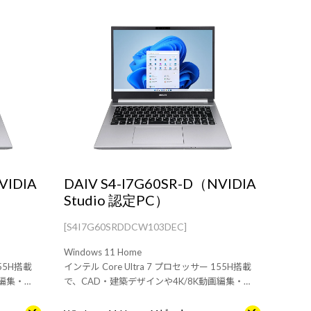
VIDIA
DAIV S4-I7G60SR-D（NVIDIA
Studio 認定PC）
[S4I7G60SRDDCW103DEC]
Windows 11 Home
155H搭載
インテル Core Ultra 7 プロセッサー 155H搭載
画編集・
で、CAD・建築デザインや4K/8K動画編集・
に持ち歩き
RAW現像にもおすすめ。機材と一緒に持ち歩き
レージ増量
やすい14型モダンPC。