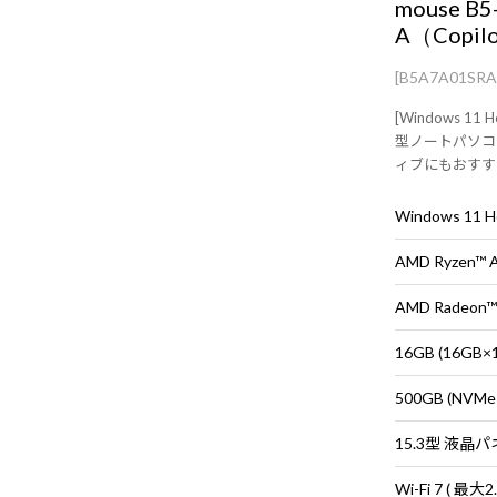
mouse B5
A（Copil
[B5A7A01SR
[Windows 11 
型ノートパソコ
ィブにもおすす
Windows 11
AMD Ryzen™
AMD Radeon™
16GB (16G
500GB (NVMe