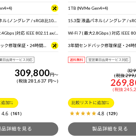
en4×4)
1TB (NVMe Gen4×4)
15.3型 液晶パネル (ノングレア / sRGB比100% / 120Hz対応)
Wi-Fi 6E( 最大2.4Gbps )対応 IEEE 802.11 ax/ac/a/b/g/n準拠 ＋ Bluetooth 5内蔵
3年間センドバック修理保証・24時間×365日電話サポート
業日出荷サービス対応
送料無料
翌営業日出荷サービス対応
309,800
329
円
～
299,
税抜
269,8
281,637
税抜
円
～
245,
税抜
に追加
比較リストに追加
4.6
4.8
（161）
（129）