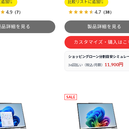
に追加
比較リストに追加
4.9
4.7
（7）
（38）
カスタマイズ・購入はこ
ショッピングローン分割目安シミュレ
11,900円
36回払い（税込/月額）
SALE