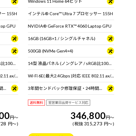
Windows 11 Home 64ビット
サー 155H
インテル® Core™ Ultra 7 プロセッサー 155H
top GPU
NVIDIA® GeForce RTX™ 4060 Laptop GPU
16GB (16GB×1 / シングルチャネル)
500GB (NVMe Gen4×4)
14型 液晶パネル (ノングレア / sRGB比100% / 120Hz対応 )
14型 液晶パネル (ノングレア / sRGB比100% / 120Hz対応 )
Wi-Fi 6E( 最大2.4Gbps )対応 IEEE 802.11 ax/ac/a/b/g/n準拠 ＋ Bluetooth 5内蔵
Wi-Fi 6E( 最大2.4Gbps )対応 IEEE 802.11 ax/ac/a/b/g/n準拠 ＋ Bluetooth 5内蔵
3年間センドバック修理保証・24時間×365日電話サポート
3年間センドバック修理保証・24時間×365日電話サポート
送料無料
翌営業日出荷サービス対応
00
346,800
円
～
円
～
728
315,273
円
～
税抜
円
～