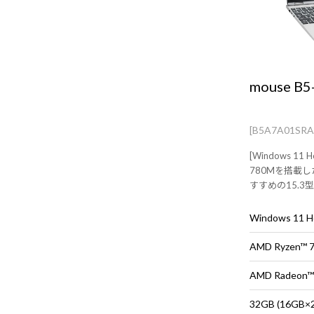
mouse B5
[B5A7A01SR
[Windows 11
780Mを搭載
すすめの15.
Windows 11
AMD Ryzen™
AMD Radeon™
32GB (16G