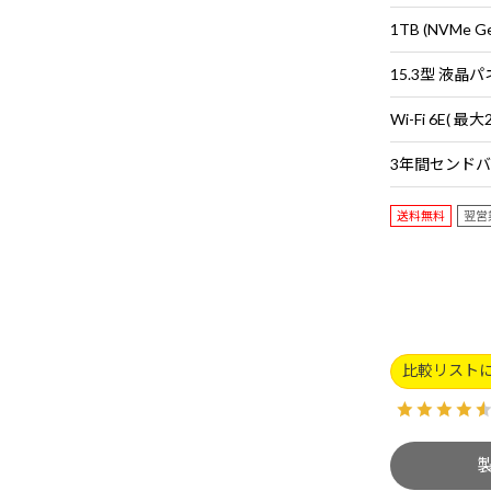
1TB (NVMe G
送料無料
翌営
比較リスト