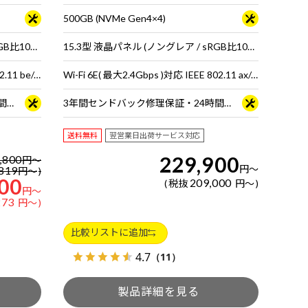
500GB (NVMe Gen4×4)
15.3型 液晶パネル (ノングレア / sRGB比100% / 120Hz対応)
15.3型 液晶パネル (ノングレア / sRGB比100% / 120Hz対応)
Wi-Fi 7 ( 最大2.8Gbps ) 対応 IEEE 802.11 be/ax/ac/a/b/g/n準拠 ＋ Bluetooth 5内蔵
Wi-Fi 6E( 最大2.4Gbps )対応 IEEE 802.11 ax/ac/a/b/g/n準拠 ＋ Bluetooth 5内蔵
3年間センドバック修理保証・24時間×365日電話サポート
3年間センドバック修理保証・24時間×365日電話サポート
送料無料
翌営業日出荷サービス対応
229,900
,800
円
～
円
～
819
円
～
00
209,000
税抜
円
～
円
～
273
円
～
比較リストに追加
4.7
（11）