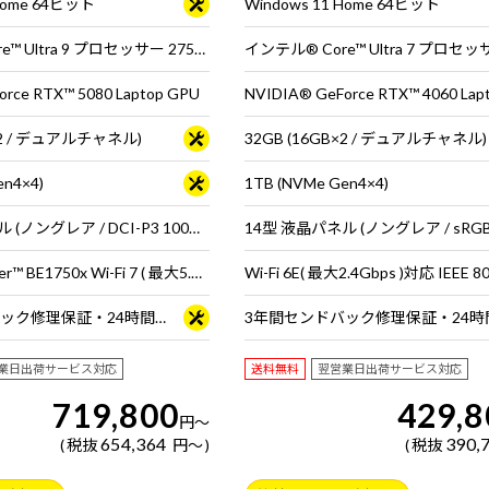
 Home 64ビット
Windows 11 Home 64ビット
モデル]
インテル® Core™ Ultra 9 プロセッサー 275HX
インテル® Core™ Ultra 7 プロセッ
rce RTX™ 5080 Laptop GPU
NVIDIA® GeForce RTX™ 4060 Lap
B×2 / デュアルチャネル)
32GB (16GB×2 / デュアルチャネル)
en4×4)
1TB (NVMe Gen4×4)
16型 液晶パネル (ノングレア / DCI-P3 100％ / 120Hz対応)
インテル® Killer™ BE1750x Wi-Fi 7 ( 最大5.7Gbps ) 対応 IEEE 802.11 be/ax/ac/a/b/g/n準拠 ＋ Bluetooth 5内蔵
3年間センドバック修理保証・24時間×365日電話サポート
業日出荷サービス対応
送料無料
翌営業日出荷サービス対応
719,800
429,8
円
～
654,364
390,
税抜
円
～
税抜