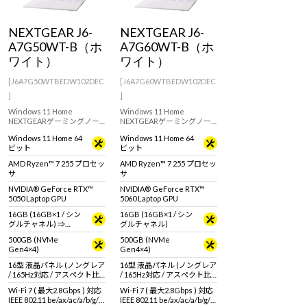
Windows 11
|
Copilot+ PC
Windows 11
|
Copilot+ PC
NEXTGEAR J6-
NEXTGEAR J6-
A7G50WT-B（ホ
A7G60WT-B（ホ
ワイト）
ワイト）
[J6A7G50WTBEDW102DEC
[J6A7G60WTBEDW102DEC
]
]
Windows 11 Home
Windows 11 Home
NEXTGEARゲーミングノー
NEXTGEARゲーミングノー
トJ6シリーズにRTX 50シリ
トJ6シリーズにRTX 50シリ
Windows 11 Home 64
Windows 11 Home 64
ーズ搭載モデルが登場！筐
ーズ搭載モデルが登場！筐
ビット
ビット
体デザインの外観を白一色
体デザインの外観を白一色
に。シャープな筐体に最新
に。シャープな筐体に最新
AMD Ryzen™ 7 255 プロセッ
AMD Ryzen™ 7 255 プロセッ
のスペックを搭載。
のスペックを搭載。
サ
サ
NVIDIA® GeForce RTX™
NVIDIA® GeForce RTX™
5050 Laptop GPU
5060 Laptop GPU
16GB (16GB×1 / シン
16GB (16GB×1 / シン
グルチャネル) ⇒
グルチャネル)
32GB (32GB×1 / シン
500GB (NVMe
500GB (NVMe
グルチャネル)＜ 2026
Gen4×4)
Gen4×4)
年7月27日 15時00分～
2026年8月17日 14時59
16型 液晶パネル (ノングレア
16型 液晶パネル (ノングレア
分＞
/ 165Hz対応 / アスペクト比
/ 165Hz対応 / アスペクト比
16:10)
16:10)
Wi-Fi 7 ( 最大2.8Gbps ) 対応
Wi-Fi 7 ( 最大2.8Gbps ) 対応
IEEE 802.11 be/ax/ac/a/b/g/n
IEEE 802.11 be/ax/ac/a/b/g/n