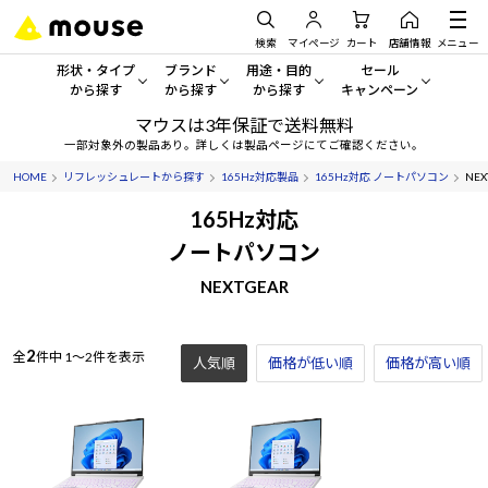
検索
マイページ
カート
店舗情報
メニュー
形状・タイプ
ブランド
用途・目的
セール
から探す
から探す
から探す
キャンペーン
マウスは3年保証で送料無料
形状・タイプから探す をすべてみる
mouse
一般向けパソコン
セール・キャンペーン
一部対象外の製品あり。詳しくは製品ページにてご確認ください。
HOME
リフレッシュレートから探す
165Hz対応製品
165Hz対応 ノートパソコン
NEX
デスクトップPC
G TUNE
ゲーミングPC・ゲーム向けパソコン
期間限定セール
人気モデルが期間限定・お買
165Hz対応
ノートPC
NEXTGEAR
クリエイティブ向け
ノートパソコン
アウトレットパソコン
すべて新品の旧モデル製品な
NEXTGEAR
タブレット
DAIV
ビジネス向けパソコン
おすすめ目玉パソコン
サーバー
MousePro
学習向けパソコン
今イチオシのパソコンをピッ
2
全
件中
1～2件を表示
人気順
価格が低い順
価格が高い順
ワークステーション
iiyama
スペック/パーツ別
Windows 11
|
Copilot+ PC
Windows 11
|
Copilot+ PC
ディスプレイ
AIおすすめパソコン