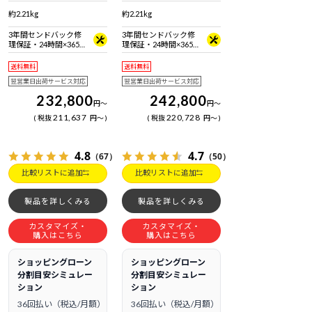
準拠 ＋ Bluetooth 5内蔵
準拠 ＋ Bluetooth 5内蔵
約2.21kg
約2.21kg
3年間センドバック修
3年間センドバック修
理保証・24時間×365
理保証・24時間×365
日電話サポート
日電話サポート
送料無料
送料無料
翌営業日出荷サービス対応
翌営業日出荷サービス対応
232,800
242,800
円
～
円
～
211,637
220,728
税抜
円
～
税抜
円
～
4.8
4.7
（67）
（50）
比較リストに追加
比較リストに追加
製品を詳しくみる
製品を詳しくみる
カスタマイズ・
カスタマイズ・
購入はこちら
購入はこちら
ショッピングローン
ショッピングローン
分割目安シミュレー
分割目安シミュレー
ション
ション
36回払い（税込/月額）
36回払い（税込/月額）