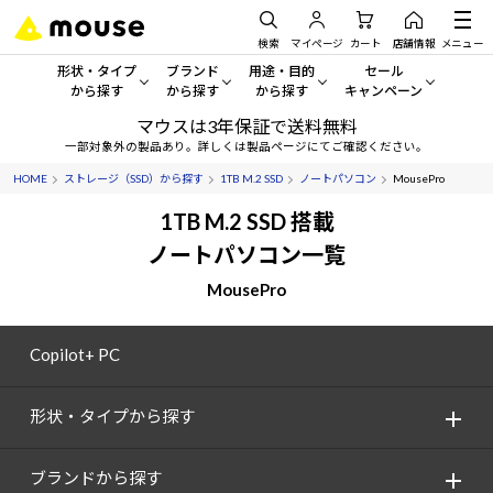
検索
マイページ
カート
店舗情報
メニュー
形状・タイプ
ブランド
用途・目的
セール
から探す
から探す
から探す
キャンペーン
マウスは3年保証で送料無料
形状・タイプから探す をすべてみる
mouse
一般向けパソコン
セール・キャンペーン
一部対象外の製品あり。詳しくは製品ページにてご確認ください。
HOME
ストレージ（SSD）から探す
1TB M.2 SSD
ノートパソコン
MousePro
デスクトップPC
G TUNE
ゲーミングPC・ゲーム向けパソコン
期間限定セール
人気モデルが期間限定・お買
1TB M.2 SSD 搭載
ノートPC
NEXTGEAR
クリエイティブ向け
ノートパソコン一覧
アウトレットパソコン
すべて新品の旧モデル製品な
MousePro
タブレット
DAIV
ビジネス向けパソコン
おすすめ目玉パソコン
サーバー
MousePro
学習向けパソコン
Copilot+ PC
今イチオシのパソコンをピッ
ワークステーション
iiyama
スペック/パーツ別
Windows 11
|
Copilot+ PC
形状・タイプから探す
Windows 11
|
Copilot+ PC
ディスプレイ
AIおすすめパソコン
ブランドから探す