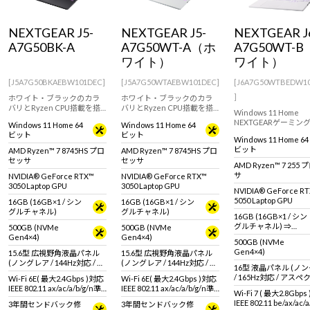
Windows 11
|
Copilot+ PC
Windows 11
|
Copilot+ PC
NEXTGEAR J5-
NEXTGEAR J5-
NEXTGEAR J
A7G50BK-A
A7G50WT-A（ホ
A7G50WT-
ワイト）
ワイト）
[J5A7G50BKAEBW101DEC]
[J5A7G50WTAEBW101DEC]
[J6A7G50WTBEDW1
]
ホワイト・ブラックのカラ
ホワイト・ブラックのカラ
バリとRyzen CPU搭載を搭
バリとRyzen CPU搭載を搭
Windows 11 Home
載したゲーミングノートPC!
載したゲーミングノートPC!
NEXTGEARゲーミン
Windows 11 Home 64
Windows 11 Home 64
トJ6シリーズにRTX 5
ビット
ビット
Windows 11 Home 64
ーズ搭載モデルが登場
ビット
AMD Ryzen™ 7 8745HS プロ
AMD Ryzen™ 7 8745HS プロ
体デザインの外観を白
セッサ
セッサ
に。シャープな筐体に
AMD Ryzen™ 7 255
のスペックを搭載。
サ
NVIDIA® GeForce RTX™
NVIDIA® GeForce RTX™
3050 Laptop GPU
3050 Laptop GPU
NVIDIA® GeForce R
5050 Laptop GPU
16GB (16GB×1 / シン
16GB (16GB×1 / シン
グルチャネル)
グルチャネル)
16GB (16GB×1 / シン
グルチャネル) ⇒
500GB (NVMe
500GB (NVMe
32GB (32GB×1 / シン
Gen4×4)
Gen4×4)
500GB (NVMe
グルチャネル)＜ 2026
Gen4×4)
15.6型 広視野角液晶パネル
15.6型 広視野角液晶パネル
年7月27日 15時00分～
(ノングレア / 144Hz対応 / ア
(ノングレア / 144Hz対応 / ア
2026年8月17日 14時5
16型 液晶パネル (ノ
スペクト比16:9)
スペクト比16:9)
分＞
/ 165Hz対応 / アス
Wi-Fi 6E( 最大2.4Gbps )対応
Wi-Fi 6E( 最大2.4Gbps )対応
16:10)
IEEE 802.11 ax/ac/a/b/g/n準
IEEE 802.11 ax/ac/a/b/g/n準
Wi-Fi 7 ( 最大2.8Gbps
拠 ＋ Bluetooth 5内蔵
拠 ＋ Bluetooth 5内蔵
IEEE 802.11 be/ax/ac/a
3年間センドバック修
3年間センドバック修