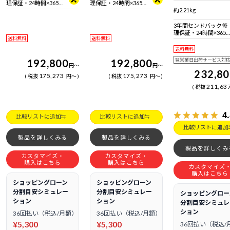
準拠 ＋ Bluetooth 5
理保証・24時間×365
理保証・24時間×365
日電話サポート
日電話サポート
約2.21kg
3年間センドバック修
理保証・24時間×365
送料無料
送料無料
日電話サポート
送料無料
192,800
192,800
翌営業日出荷サービス対
円
～
円
～
232,8
175,273
175,273
税抜
円
～
税抜
円
～
211,63
税抜
4
比較リストに追加
比較リストに追加
比較リストに追加
製品を詳しくみる
製品を詳しくみる
製品を詳しくみ
カスタマイズ・
カスタマイズ・
購入はこちら
購入はこちら
カスタマイズ
購入はこちら
ショッピングローン
ショッピングローン
分割目安シミュレー
分割目安シミュレー
ショッピングロー
ション
ション
分割目安シミュレ
ション
36回払い（税込/月額）
36回払い（税込/月額）
¥5,300
¥5,300
36回払い（税込/