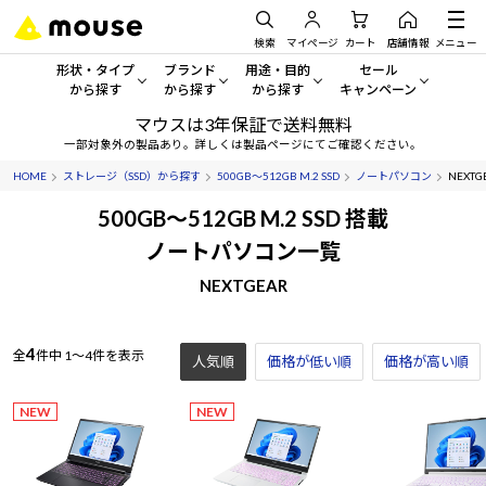
検索
マイページ
カート
店舗情報
メニュー
形状・タイプ
ブランド
用途・目的
セール
から探す
から探す
から探す
キャンペーン
マウスは3年保証で送料無料
形状・タイプから探す をすべてみる
mouse
一般向けパソコン
セール・キャンペーン
一部対象外の製品あり。詳しくは製品ページにてご確認ください。
HOME
ストレージ（SSD）から探す
500GB～512GB M.2 SSD
ノートパソコン
NEXTG
デスクトップPC
G TUNE
ゲーミングPC・ゲーム向けパソコン
期間限定セール
人気モデルが期間限定・お買
500GB～512GB M.2 SSD 搭載
ノートPC
NEXTGEAR
クリエイティブ向け
ノートパソコン一覧
アウトレットパソコン
すべて新品の旧モデル製品な
NEXTGEAR
タブレット
DAIV
ビジネス向けパソコン
おすすめ目玉パソコン
サーバー
MousePro
学習向けパソコン
今イチオシのパソコンをピッ
4
全
件中
1～4件を表示
人気順
価格が低い順
価格が高い順
ワークステーション
iiyama
スペック/パーツ別
Windows 11
|
Copilot+ PC
NEW
NEW
Windows 11
|
Copilot+ PC
ディスプレイ
AIおすすめパソコン