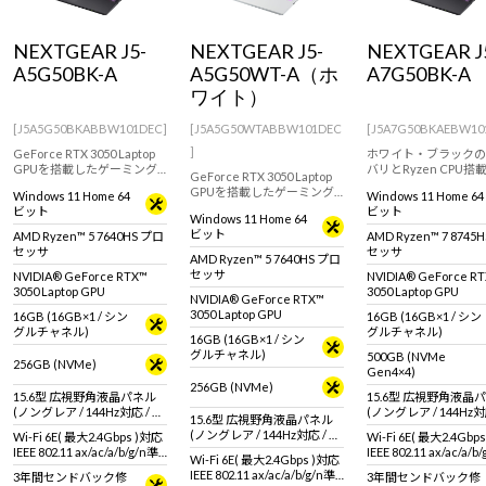
Windows 11
|
Copilot+ PC
Windows 11
|
Copilot+ PC
NEXTGEAR J5-
NEXTGEAR J5-
NEXTGEAR J
A5G50BK-A
A5G50WT-A（ホ
A7G50BK-A
ワイト）
[J5A5G50BKABBW101DEC]
[J5A5G50WTABBW101DEC
[J5A7G50BKAEBW10
]
GeForce RTX 3050 Laptop
ホワイト・ブラックの
GPUを搭載したゲーミング
バリとRyzen CPU搭
GeForce RTX 3050 Laptop
ノート！PCゲームをプレイ
載したゲーミングノート
GPUを搭載したゲーミング
Windows 11 Home 64
Windows 11 Home 64
してみたい方におすすめな
ノート！PCゲームをプレイ
ビット
ビット
モデル
Windows 11 Home 64
してみたい方におすすめな
ビット
AMD Ryzen™ 5 7640HS プロ
AMD Ryzen™ 7 8745
ホワイトカラーモデル
セッサ
セッサ
AMD Ryzen™ 5 7640HS プロ
セッサ
NVIDIA® GeForce RTX™
NVIDIA® GeForce R
3050 Laptop GPU
3050 Laptop GPU
NVIDIA® GeForce RTX™
3050 Laptop GPU
16GB (16GB×1 / シン
16GB (16GB×1 / シン
グルチャネル)
グルチャネル)
16GB (16GB×1 / シン
グルチャネル)
500GB (NVMe
256GB (NVMe)
Gen4×4)
256GB (NVMe)
15.6型 広視野角液晶パネル
15.6型 広視野角液晶
(ノングレア / 144Hz対応 / ア
(ノングレア / 144Hz対
15.6型 広視野角液晶パネル
スペクト比16:9)
スペクト比16:9)
(ノングレア / 144Hz対応 / ア
Wi-Fi 6E( 最大2.4Gbps )対応
Wi-Fi 6E( 最大2.4Gbp
スペクト比16:9)
IEEE 802.11 ax/ac/a/b/g/n準
IEEE 802.11 ax/ac/a/b
Wi-Fi 6E( 最大2.4Gbps )対応
拠 ＋ Bluetooth 5内蔵
拠 ＋ Bluetooth 5内蔵
IEEE 802.11 ax/ac/a/b/g/n準
3年間センドバック修
3年間センドバック修