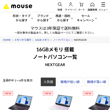
検索
マイページ
カート
店舗情報
メニュー
形状・タイプ
ブランド
用途・目的
セール
から探す
から探す
から探す
キャンペーン
マウスは3年保証で送料無料
形状・タイプから探す をすべてみる
mouse
一般向けパソコン
セール・キャンペーン
一部対象外の製品あり。詳しくは製品ページにてご確認ください。
HOME
メモリから探す
16GB メモリ
ノートパソコン
NEXTGEAR
デスクトップPC
G TUNE
ゲーミングPC・ゲーム向けパソコン
期間限定セール
人気モデルが期間限定・お買
16GBメモリ 搭載
ノートPC
NEXTGEAR
クリエイティブ向け
ノートパソコン一覧
アウトレットパソコン
すべて新品の旧モデル製品な
NEXTGEAR
タブレット
DAIV
ビジネス向けパソコン
おすすめ目玉パソコン
サーバー
MousePro
学習向けパソコン
今イチオシのパソコンをピッ
6
全
件中
1～6件を表示
人気順
価格が低い順
価格が高い順
ワークステーション
iiyama
スペック/パーツ別
Windows 11
|
Copilot+ PC
NEW
NEW
NEW
Windows 11
|
Copilot+ PC
ディスプレイ
AIおすすめパソコン