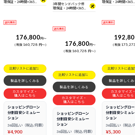
拠 ＋ Bluetooth 5内蔵
理保証・24時間×365
理保証・24時間×365
3年間センドバック修
日電話サポート
日電話サポート
理保証・24時間×365
日電話サポート
送料無料
送料無料
送料無料
176,800
192,8
円
～
176,800
160,728
175,27
税抜
円
～
円
～
税抜
160,728
税抜
円
～
比較リストに追加
比較リストに追加
比較リストに追加
製品を詳しくみる
製品を詳しくみ
製品を詳しくみる
カスタマイズ・
カスタマイズ
購入はこちら
購入はこちら
カスタマイズ・
購入はこちら
ショッピングローン
ショッピングロー
分割目安シミュレー
分割目安シミュレ
ショッピングローン
ション
ション
分割目安シミュレー
ション
36回払い（税込/月額）
36回払い（税込/
¥4,900
¥5,300
36回払い（税込/月額）