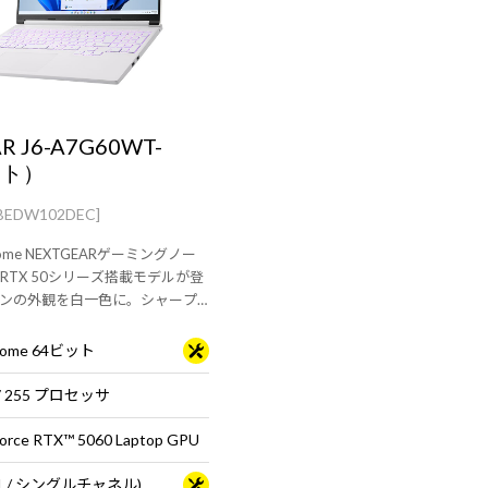
R J6-A7G60WT-
イト）
BEDW102DEC]
 Home NEXTGEARゲーミングノー
RTX 50シリーズ搭載モデルが登
ンの外観を白一色に。シャープ
スペックを搭載。
 Home 64ビット
 7 255 プロセッサ
rce RTX™ 5060 Laptop GPU
B×1 / シングルチャネル)