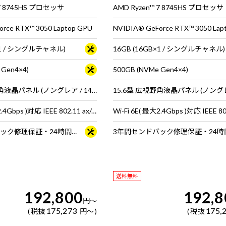
 7 8745HS プロセッサ
AMD Ryzen™ 7 8745HS プロセッサ
rce RTX™ 3050 Laptop GPU
NVIDIA® GeForce RTX™ 3050 Lap
B×1 / シングルチャネル)
16GB (16GB×1 / シングルチャネル)
 Gen4×4)
500GB (NVMe Gen4×4)
15.6型 広視野角液晶パネル (ノングレア / 144Hz対応 / アスペクト比16:9)
Wi-Fi 6E( 最大2.4Gbps )対応 IEEE 802.11 ax/ac/a/b/g/n準拠 ＋ Bluetooth 5内蔵
3年間センドバック修理保証・24時間×365日電話サポート
送料無料
192,800
192,8
円
～
175,273
175,
税抜
円
～
税抜