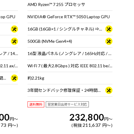
AMD Ryzen™ 7 255 プロセッサ
top GPU
NVIDIA® GeForce RTX™ 5050 Laptop GPU
16GB (16GB×1 / シングルチャネル) ⇒ 32GB (32GB×1 / シングルチャネル)＜ 2026年7月27日 15時00分～2026年8月17日 14時59分＞
500GB (NVMe Gen4×4)
15.6型 広視野角液晶パネル (ノングレア / 144Hz対応 / アスペクト比16:9)
16型 液晶パネル (ノングレア / 165Hz対応 / アスペクト比16:10)
Wi-Fi 6E( 最大2.4Gbps )対応 IEEE 802.11 ax/ac/a/b/g/n準拠 ＋ Bluetooth 5内蔵
Wi-Fi 7 ( 最大2.8Gbps ) 対応 IEEE 802.11 be/ax/ac/a/b/g/n準拠 ＋ Bluetooth 5内蔵
3年間センドバック修理保証・24時間×365日電話サポート
約2.21kg
3年間センドバック修理保証・24時間×365日電話サポート
送料無料
翌営業日出荷サービス対応
00
232,800
円
～
円
～
273
211,637
円
～
税抜
円
～