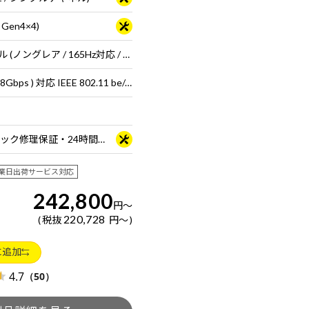
 Gen4×4)
16型 液晶パネル (ノングレア / 165Hz対応 / アスペクト比16:10)
Wi-Fi 7 ( 最大2.8Gbps ) 対応 IEEE 802.11 be/ax/ac/a/b/g/n準拠 ＋ Bluetooth 5内蔵
3年間センドバック修理保証・24時間×365日電話サポート
業日出荷サービス対応
242,800
円
～
220,728
税抜
円
～
に追加
4.7
（50）