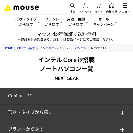
検索
マイページ
カート
店舗情報
メニュー
形状・タイプ
ブランド
用途・目的
セール
から探す
から探す
から探す
キャンペーン
マウスは3年保証で送料無料
形状・タイプから探す をすべてみる
mouse
一般向けパソコン
セール・キャンペーン
一部対象外の製品あり。詳しくは製品ページにてご確認ください。
HOME
CPUから探す
インテル Core i9
ノートパソコン
NEXTGEAR
デスクトップPC
G TUNE
ゲーミングPC・ゲーム向けパソコン
期間限定セール
人気モデルが期間限定・お買
インテル Core i9搭載
ノートPC
NEXTGEAR
クリエイティブ向け
ノートパソコン一覧
アウトレットパソコン
すべて新品の旧モデル製品な
NEXTGEAR
タブレット
DAIV
ビジネス向けパソコン
おすすめ目玉パソコン
サーバー
MousePro
学習向けパソコン
Copilot+ PC
今イチオシのパソコンをピッ
ワークステーション
iiyama
スペック/パーツ別
Windows 11
|
Copilot+ PC
形状・タイプから探す
Windows 11
|
Copilot+ PC
ディスプレイ
AIおすすめパソコン
ブランドから探す