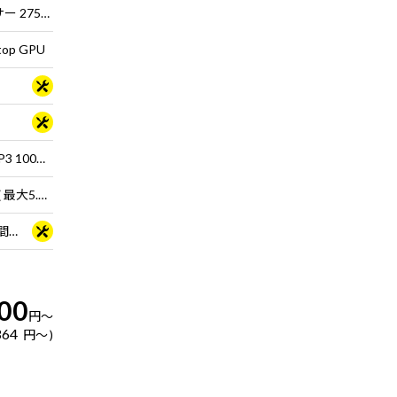
インテル® Core™ Ultra 9 プロセッサー 275HX
top GPU
16型 液晶パネル (ノングレア / DCI-P3 100％ / 120Hz対応)
インテル® Killer™ BE1750x Wi-Fi 7 ( 最大5.7Gbps ) 対応 IEEE 802.11 be/ax/ac/a/b/g/n準拠 ＋ Bluetooth 5内蔵
3年間センドバック修理保証・24時間×365日電話サポート
00
円
～
364
円
～