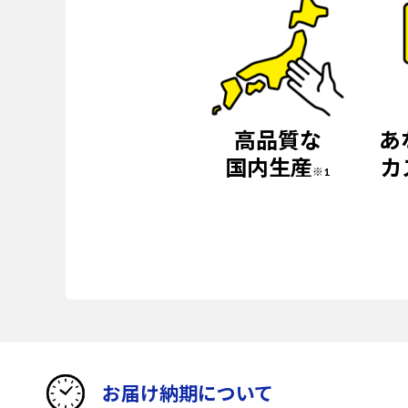
高品質な
あ
国内生産
カ
※1
お届け納期について