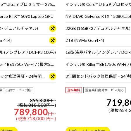
インテル® Core™ Ultra 9 プロセッサー 275HX
rce RTX™ 5090 Laptop GPU
NVIDIA® GeForce RTX™ 5080 Lap
B×2 / デュアルチャネル)
32GB (16GB×2 / デュアルチャネル)
en4×4)
2TB (NVMe Gen4×4)
(ノングレア / DCI-P3 100％)
インテル® Killer™ BE1750x Wi-Fi 7 ( 最大5.7Gbps ) 対応 IEEE 802.11 be/ax/ac/a/b/g/n準拠 ＋ Bluetooth 5内蔵
3年間センドバック修理保証・24時間×365日電話サポート
業日出荷サービス対応
送料無料
翌営業日出荷サービス対応
719,8
899,800
円
～
818,000
税抜
円
～
789,800
654,
税抜
円
～
718,000
税抜
円
～