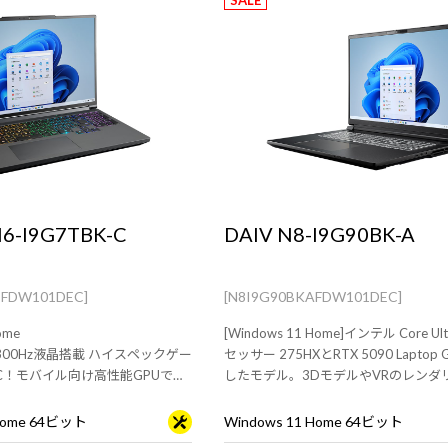
SALE
H6-I9G7TBK-C
DAIV N8-I9G90BK-A
CFDW101DEC]
[N8I9G90BKAFDW101DEC]
ome
[Windows 11 Home]インテル Core Ult
 300Hz液晶搭載 ハイスペックゲー
セッサー 275HXとRTX 5090 Laptop
C！モバイル向け高性能GPUで最
したモデル。3DモデルやVRのレンダ
ルでも高性能を発揮
すすめなフラグシップノートPC
 Home 64ビット
Windows 11 Home 64ビット