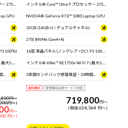
インテル® Core™ Ultra 9 プロセッサー 275HX
インテル® Core™ Ultra 9 プロセッサー 275HX
top GPU
NVIDIA® GeForce RTX™ 5080 Laptop GPU
32GB (16GB×2 / デュアルチャネル)
2TB (NVMe Gen4×4)
3 100％)
16型 液晶パネル (ノングレア / DCI-P3 100％ / 120Hz対応)
インテル® Killer™ BE1750x Wi-Fi 7 ( 最大5.7Gbps ) 対応 IEEE 802.11 be/ax/ac/a/b/g/n準拠 ＋ Bluetooth 5内蔵
インテル® Killer™ BE1750x Wi-Fi 7 ( 最大5.7Gbps ) 対応 IEEE 802.11 be/ax/ac/a/b/g/n準拠 ＋ Bluetooth 5内蔵
3年間センドバック修理保証・24時間×365日電話サポート
3年間センドバック修理保証・24時間×365日電話サポート
送料無料
翌営業日出荷サービス対応
719,800
,800
円
～
円
～
000
円
～
00
654,364
税抜
円
～
円
～
000
円
～