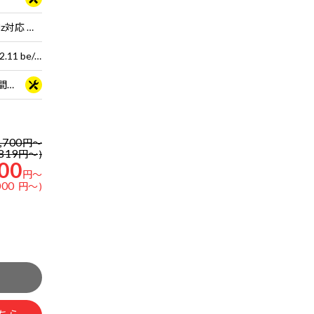
16型 液晶パネル (ノングレア / 300Hz対応 ※MS Hybrid時は240Hzで駆動 / sRGB比100%対応)
Wi-Fi 7 ( 最大5.7Gbps ) 対応 IEEE 802.11 be/ax/ac/a/b/g/n準拠 ＋ Bluetooth 5内蔵
3年間センドバック修理保証・24時間×365日電話サポート
,700
円
～
819
円
～
00
円
～
000
円
～