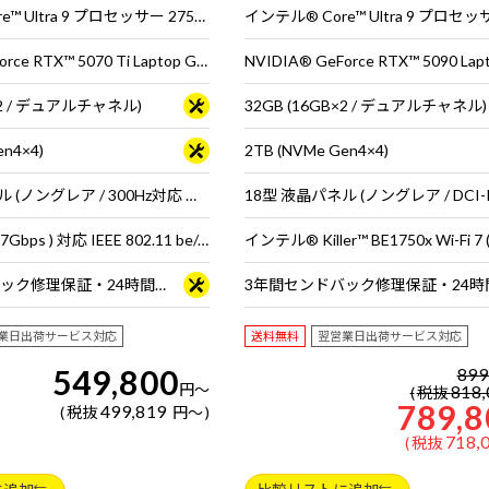
インテル® Core™ Ultra 9 プロセッサー 275HX
NVIDIA® GeForce RTX™ 5070 Ti Laptop GPU
NVIDIA® GeForce RTX™ 5090 Lap
B×2 / デュアルチャネル)
32GB (16GB×2 / デュアルチャネル)
en4×4)
2TB (NVMe Gen4×4)
16型 液晶パネル (ノングレア / 300Hz対応 ※MS Hybrid時は240Hzで駆動 / sRGB比100%対応)
18型 液晶パネル (ノングレア / DCI-P
Wi-Fi 7 ( 最大5.7Gbps ) 対応 IEEE 802.11 be/ax/ac/a/b/g/n準拠 ＋ Bluetooth 5内蔵
3年間センドバック修理保証・24時間×365日電話サポート
業日出荷サービス対応
送料無料
翌営業日出荷サービス対応
549,800
899
円
～
818,
税抜
789,8
499,819
税抜
円
～
718,
税抜