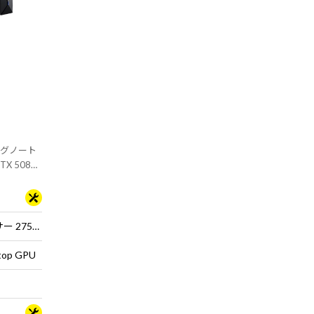
ングノート
TX 5080
インテル® Core™ Ultra 9 プロセッサー 275HX
top GPU