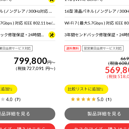
16型 液晶パネル (ノングレア / 300Hz対応 ※MS Hybrid時は240Hzで駆動 / sRGB比100%対応)
Wi-Fi 7 ( 最大5.7Gbps ) 対応 IEEE 802.11 be/ax/ac/a/b/g/n準拠 ＋ Bluetooth 5内蔵
3年間センドバック修理保証・24時間×365日電話サポート
業日出荷サービス対応
送料無料
翌営業日出荷サービス対応
799,800
669
円
～
608,
税抜
569,8
727,091
税抜
円
～
518,
税抜
に追加
比較リストに追加
4.0
5.0
（7）
（1）