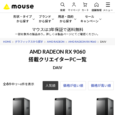
検索
マイページ
カート
店舗情報
メニュー
形状・タイプ
ブランド
用途・目的
セール
から探す
から探す
から探す
キャンペーン
マウスは3年保証で送料無料
形状・タイプから探す をすべてみる
mouse
一般向けパソコン
セール・キャンペーン
一部対象外の製品あり。詳しくは製品ページにてご確認ください。
HOME
グラフィックスから探す
AMD RADEON
AMD RADEON RX 9060
DAIV
デスクトップPC
G TUNE
ゲーミングPC・ゲーム向けパソコン
期間限定セール
人気モデルが期間限定・お買
AMD RADEON RX 9060
ノートPC
NEXTGEAR
クリエイティブ向け
搭載クリエイターPC一覧
アウトレットパソコン
すべて新品の旧モデル製品な
DAIV
タブレット
DAIV
ビジネス向けパソコン
おすすめ目玉パソコン
サーバー
MousePro
学習向けパソコン
今イチオシのパソコンをピッ
6
全
件中
1～6件を表示
人気順
価格が低い順
価格が高い順
ワークステーション
iiyama
スペック/パーツ別
Windows 11
|
Copilot+ PC
Windows 11
|
Copilot+ PC
ディスプレイ
AIおすすめパソコン