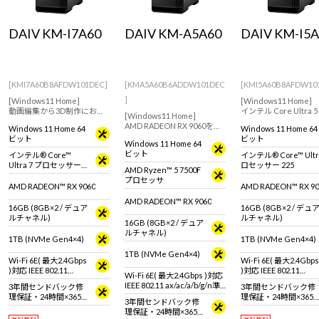
Windows 11
|
Copilot+ PC
Windows 11
|
Copilot+ PC
DAIV KM-I7A60
DAIV KM-A5A60
DAIV KM-I5A
[KMI7A60B8AFDW101DEC]
[KMA5A60B6ADDW101DEC
[KMI5A60B8AFDW10
]
[Windows11 Home]
[Windows11 Home]
動画編集から3D制作におす
インテル Core Ultra 
[Windows11 Home]
すめな、インテルCore Ultra
RADEON RX 9060
AMD RADEON RX 9060を搭
Windows 11 Home 64
Windows 11 Home 64
7 と RADEON RX 9060を搭載
画編集も3D制作もこ
載したクリエイター向けデ
ビット
ビット
したクリエイター向けデス
リエイター向けデスク
Windows 11 Home 64
スクトップPC
クトップPC。
プPC。
ビット
インテル® Core™
インテル® Core™ Ultr
Ultra 7 プロセッサー
ロセッサー 225
AMD Ryzen™ 5 7500F
265
プロセッサ
AMD RADEON™ RX 9060
AMD RADEON™ RX 90
AMD RADEON™ RX 9060
16GB (8GB×2 / デュア
16GB (8GB×2 / デュ
ルチャネル)
ルチャネル)
16GB (8GB×2 / デュア
ルチャネル)
1TB (NVMe Gen4×4)
1TB (NVMe Gen4×4)
1TB (NVMe Gen4×4)
Wi-Fi 6E( 最大2.4Gbps
Wi-Fi 6E( 最大2.4Gbps
)対応 IEEE 802.11
)対応 IEEE 802.11
Wi-Fi 6E( 最大2.4Gbps )対応
ax/ac/a/b/g/n準拠 ＋
ax/ac/a/b/g/n準拠 ＋
IEEE 802.11 ax/ac/a/b/g/n準
3年間センドバック修
3年間センドバック修
Bluetooth 5内蔵
Bluetooth 5内蔵
拠 ＋ Bluetooth 5内蔵
理保証・24時間×365
理保証・24時間×365
3年間センドバック修
日電話サポート
日電話サポート
理保証・24時間×365