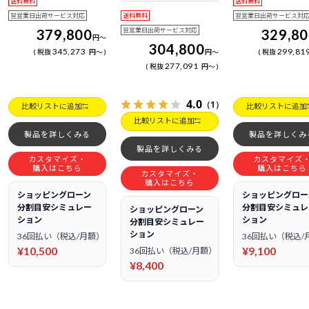
送料無料
送料無料
日電話サポート
翌営業日出荷サービス対応
送料無料
翌営業日出荷サービス対
379,800
翌営業日出荷サービス対応
329,8
円
～
304,800
345,273
299,81
税抜
円
～
円
～
税抜
277,091
税抜
円
～
4.0
（1）
比較リストに追加
比較リストに追加
比較リストに追加
製品を詳しくみる
製品を詳しくみ
製品を詳しくみる
カスタマイズ・
カスタマイズ
購入はこちら
購入はこちら
カスタマイズ・
購入はこちら
ショッピングローン
ショッピングロー
分割目安シミュレー
分割目安シミュレ
ショッピングローン
ション
ション
分割目安シミュレー
ション
36回払い（税込/月額）
36回払い（税込/
¥10,500
¥9,100
36回払い（税込/月額）
¥8,400