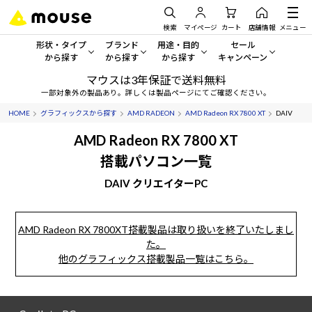
検索
マイページ
カート
店舗情報
メニュー
形状・タイプ
ブランド
用途・目的
セール
から探す
から探す
から探す
キャンペーン
マウスは3年保証で送料無料
形状・タイプから探す をすべてみる
mouse
一般向けパソコン
セール・キャンペーン
一部対象外の製品あり。詳しくは製品ページにてご確認ください。
HOME
グラフィックスから探す
AMD RADEON
AMD Radeon RX 7800 XT
DAIV
デスクトップPC
G TUNE
ゲーミングPC・ゲーム向けパソコン
期間限定セール
人気モデルが期間限定・お買
AMD Radeon RX 7800 XT
ノートPC
NEXTGEAR
クリエイティブ向け
搭載パソコン一覧
アウトレットパソコン
すべて新品の旧モデル製品な
DAIV クリエイターPC
タブレット
DAIV
ビジネス向けパソコン
おすすめ目玉パソコン
サーバー
MousePro
学習向けパソコン
今イチオシのパソコンをピッ
AMD Radeon RX 7800XT搭載製品は取り扱いを終了いたしまし
た。
ワークステーション
iiyama
スペック/パーツ別
Windows 11
|
Copilot+ PC
他のグラフィックス搭載製品一覧はこちら。
Windows 11
|
Copilot+ PC
ディスプレイ
AIおすすめパソコン