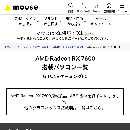
検索
マイページ
カート
店舗情報
メニュー
形状・タイプ
ブランド
用途・目的
セール
から探す
から探す
から探す
キャンペーン
マウスは3年保証で送料無料
形状・タイプから探す をすべてみる
mouse
一般向けパソコン
セール・キャンペーン
一部対象外の製品あり。詳しくは製品ページにてご確認ください。
HOME
グラフィックスから探す
AMD RADEON
AMD Radeon RX 7600
G TUNE
デスクトップPC
G TUNE
ゲーミングPC・ゲーム向けパソコン
期間限定セール
人気モデルが期間限定・お買
AMD Radeon RX 7600
ノートPC
NEXTGEAR
クリエイティブ向け
搭載パソコン一覧
アウトレットパソコン
すべて新品の旧モデル製品な
G TUNE ゲーミングPC
タブレット
DAIV
ビジネス向けパソコン
おすすめ目玉パソコン
サーバー
MousePro
学習向けパソコン
今イチオシのパソコンをピッ
AMD Radeon RX 7600搭載製品は取り扱いを終了いたしまし
た。
ワークステーション
iiyama
スペック/パーツ別
Windows 11
|
Copilot+ PC
他のグラフィックス搭載製品一覧はこちら。
Windows 11
|
Copilot+ PC
ディスプレイ
AIおすすめパソコン