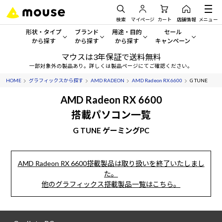
検索
マイページ
カート
店舗情報
メニュー
形状・タイプ
ブランド
用途・目的
セール
から探す
から探す
から探す
キャンペーン
マウスは3年保証で送料無料
形状・タイプから探す をすべてみる
mouse
一般向けパソコン
セール・キャンペーン
一部対象外の製品あり。詳しくは製品ページにてご確認ください。
HOME
グラフィックスから探す
AMD RADEON
AMD Radeon RX 6600
G TUNE
デスクトップPC
G TUNE
ゲーミングPC・ゲーム向けパソコン
期間限定セール
人気モデルが期間限定・お買
AMD Radeon RX 6600
ノートPC
NEXTGEAR
クリエイティブ向け
搭載パソコン一覧
アウトレットパソコン
すべて新品の旧モデル製品な
G TUNE ゲーミングPC
タブレット
DAIV
ビジネス向けパソコン
おすすめ目玉パソコン
サーバー
MousePro
学習向けパソコン
今イチオシのパソコンをピッ
AMD Radeon RX 6600搭載製品は取り扱いを終了いたしまし
た。
ワークステーション
iiyama
スペック/パーツ別
Windows 11
|
Copilot+ PC
他のグラフィックス搭載製品一覧はこちら。
Windows 11
|
Copilot+ PC
ディスプレイ
AIおすすめパソコン