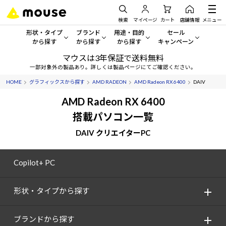
検索
マイページ
カート
店舗情報
メニュー
形状・タイプ
ブランド
用途・目的
セール
から探す
から探す
から探す
キャンペーン
マウスは3年保証で送料無料
形状・タイプから探す をすべてみる
mouse
一般向けパソコン
セール・キャンペーン
一部対象外の製品あり。詳しくは製品ページにてご確認ください。
HOME
グラフィックスから探す
AMD RADEON
AMD Radeon RX 6400
DAIV
デスクトップPC
G TUNE
ゲーミングPC・ゲーム向けパソコン
期間限定セール
人気モデルが期間限定・お買
AMD Radeon RX 6400
ノートPC
NEXTGEAR
クリエイティブ向け
搭載パソコン一覧
アウトレットパソコン
すべて新品の旧モデル製品な
DAIV クリエイターPC
タブレット
DAIV
ビジネス向けパソコン
おすすめ目玉パソコン
サーバー
MousePro
学習向けパソコン
Copilot+ PC
今イチオシのパソコンをピッ
ワークステーション
iiyama
スペック/パーツ別
Windows 11
|
Copilot+ PC
形状・タイプから探す
Windows 11
|
Copilot+ PC
ディスプレイ
AIおすすめパソコン
ブランドから探す