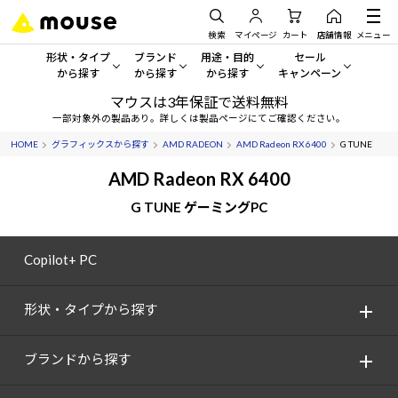
検索
マイページ
カート
店舗情報
メニュー
形状・タイプ
ブランド
用途・目的
セール
から探す
から探す
から探す
キャンペーン
マウスは3年保証で送料無料
形状・タイプから探す をすべてみる
mouse
一般向けパソコン
セール・キャンペーン
一部対象外の製品あり。詳しくは製品ページにてご確認ください。
HOME
グラフィックスから探す
AMD RADEON
AMD Radeon RX 6400
G TUNE
デスクトップPC
G TUNE
ゲーミングPC・ゲーム向けパソコン
期間限定セール
人気モデルが期間限定・お買
AMD Radeon RX 6400
ノートPC
NEXTGEAR
クリエイティブ向け
G TUNE ゲーミングPC
アウトレットパソコン
すべて新品の旧モデル製品な
タブレット
DAIV
ビジネス向けパソコン
Copilot+ PC
おすすめ目玉パソコン
サーバー
MousePro
学習向けパソコン
今イチオシのパソコンをピッ
形状・タイプから探す
ワークステーション
iiyama
スペック/パーツ別
Windows 11
|
Copilot+ PC
ブランドから探す
Windows 11
|
Copilot+ PC
ディスプレイ
AIおすすめパソコン