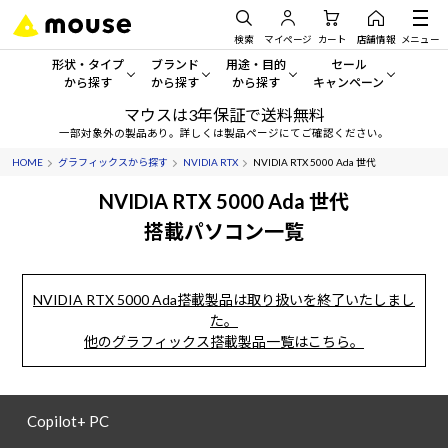
検索
マイページ
カート
店舗情報
メニュー
形状・タイプ
ブランド
用途・目的
セール
から探す
から探す
から探す
キャンペーン
マウスは3年保証で送料無料
形状・タイプから探す をすべてみる
mouse
一般向けパソコン
セール・キャンペーン
一部対象外の製品あり。詳しくは製品ページにてご確認ください。
HOME
グラフィックスから探す
NVIDIA RTX
NVIDIA RTX 5000 Ada 世代
デスクトップPC
G TUNE
ゲーミングPC・ゲーム向けパソコン
期間限定セール
人気モデルが期間限定・お買
NVIDIA RTX 5000 Ada 世代
ノートPC
NEXTGEAR
クリエイティブ向け
搭載パソコン一覧
アウトレットパソコン
すべて新品の旧モデル製品な
タブレット
DAIV
ビジネス向けパソコン
NVIDIA RTX 5000 Ada搭載製品は取り扱いを終了いたしまし
おすすめ目玉パソコン
サーバー
MousePro
学習向けパソコン
た。
今イチオシのパソコンをピッ
他のグラフィックス搭載製品一覧はこちら。
ワークステーション
iiyama
スペック/パーツ別
Windows 11
|
Copilot+ PC
Windows 11
|
Copilot+ PC
ディスプレイ
AIおすすめパソコン
Copilot+ PC