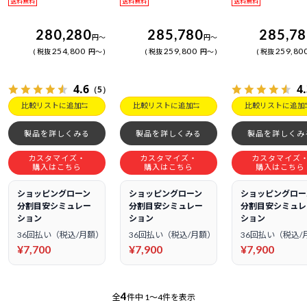
送料無料
送料無料
送料無料
280,280
285,780
285,7
円
～
円
～
254,800
259,800
259,80
税抜
円
～
税抜
円
～
税抜
4.6
4
（5）
比較リストに追加
比較リストに追加
比較リストに追加
製品を詳しくみる
製品を詳しくみる
製品を詳しくみ
カスタマイズ・
カスタマイズ・
カスタマイズ
購入はこちら
購入はこちら
購入はこちら
ショッピングローン
ショッピングローン
ショッピングロー
分割目安シミュレー
分割目安シミュレー
分割目安シミュレ
ション
ション
ション
36回払い（税込/月額）
36回払い（税込/月額）
36回払い（税込/
¥7,700
¥7,900
¥7,900
4
全
件中
1～4件を表示