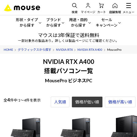
検索
マイページ
カート
店舗情報
メニュー
形状・タイプ
ブランド
用途・目的
セール
から探す
から探す
から探す
キャンペーン
マウスは3年保証で送料無料
形状・タイプから探す をすべてみる
mouse
一般向けパソコン
セール・キャンペーン
一部対象外の製品あり。詳しくは製品ページにてご確認ください。
HOME
グラフィックスから探す
NVIDIA RTX
NVIDIA RTX A400
MousePro
デスクトップPC
G TUNE
ゲーミングPC・ゲーム向けパソコン
期間限定セール
人気モデルが期間限定・お買
NVIDIA RTX A400
ノートPC
NEXTGEAR
クリエイティブ向け
搭載パソコン一覧
アウトレットパソコン
すべて新品の旧モデル製品な
MousePro ビジネスPC
タブレット
DAIV
ビジネス向けパソコン
おすすめ目玉パソコン
サーバー
MousePro
学習向けパソコン
今イチオシのパソコンをピッ
4
全
件中
1～4件を表示
人気順
価格が低い順
価格が高い順
ワークステーション
iiyama
スペック/パーツ別
Windows 11
|
Copilot+ PC
Windows 11
|
Copilot+ PC
ディスプレイ
AIおすすめパソコン