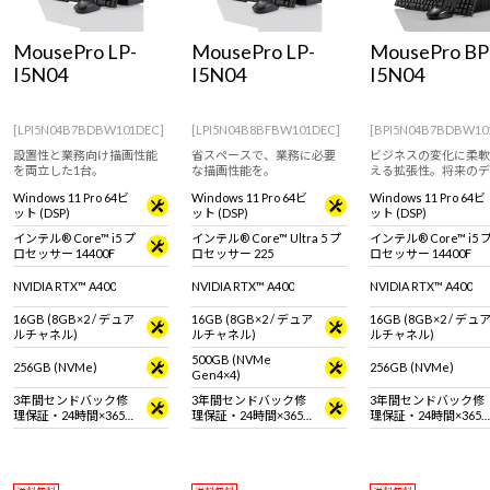
Windows 11
|
Copilot+ PC
Windows 11
|
Copilot+ PC
MousePro LP-
MousePro LP-
MousePro BP
I5N04
I5N04
I5N04
[LPI5N04B7BDBW101DEC]
[LPI5N04B8BFBW101DEC]
[BPI5N04B7BDBW10
設置性と業務向け描画性能
省スペースで、業務に必要
ビジネスの変化に柔軟
を両立した1台。
な描画性能を。
える拡張性。将来のデ
ス増設も見据えた、余
Windows 11 Pro 64ビ
Windows 11 Pro 64ビ
Windows 11 Pro 64ビ
筐体設計。
ット (DSP)
ット (DSP)
ット (DSP)
インテル® Core™ i5 プ
インテル® Core™ Ultra 5 プ
インテル® Core™ i5 
ロセッサー 14400F
ロセッサー 225
ロセッサー 14400F
NVIDIA RTX™ A400
NVIDIA RTX™ A400
NVIDIA RTX™ A400
16GB (8GB×2 / デュア
16GB (8GB×2 / デュア
16GB (8GB×2 / デュ
ルチャネル)
ルチャネル)
ルチャネル)
500GB (NVMe
256GB (NVMe)
256GB (NVMe)
Gen4×4)
3年間センドバック修
3年間センドバック修
3年間センドバック修
理保証・24時間×365
理保証・24時間×365
理保証・24時間×365
日電話サポート
日電話サポート
日電話サポート