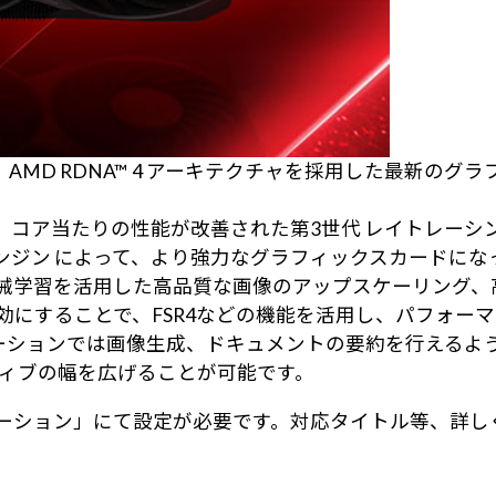
ックスは、AMD RDNA™ 4 アーキテクチャを採用した最新の
ータ、コア当たりの性能が改善された第3世代 レイトレー
play™ エンジン によって、より強力なグラフィックスカードに
on (FSR)は、AI、機械学習を活用した高品質な画像のアップス
を有効にすることで、FSR4などの機能を活用し、パフォー
dition™ アプリケーションでは画像生成、ドキュメントの要
ティブの幅を広げることが可能です。
Edition™ アプリケーション」にて設定が必要です。対応タイト