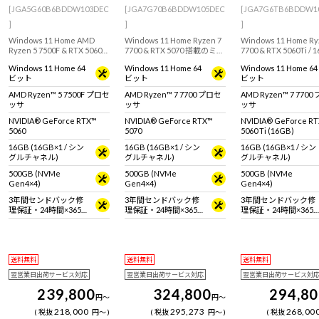
[JGA5G60B6BDDW103DEC
[JGA7G70B6BDDW105DEC
[JGA7G6TB6BDDW1
]
]
]
Windows 11 Home AMD
Windows 11 Home Ryzen 7
Windows 11 Home Ry
Ryzen 5 7500F & RTX 5060
7700 & RTX 5070 搭載のミニ
7700 & RTX 5060Ti / 
搭載！設置場所に困らない
タワー型ゲーミングデスク
搭載のミニタワー型ゲ
Windows 11 Home 64
Windows 11 Home 64
Windows 11 Home 64
ミニタワー型ゲーミングデ
トップPC。『Minecraft:
ングデスクトップPC
ビット
ビット
ビット
スクトップPC。
Java & Bedrock Edition for
『Minecraft: Java &
『Minecraft: Java &
PC』付属。
Bedrock Edition for
AMD Ryzen™ 5 7500F プロセ
AMD Ryzen™ 7 7700 プロセ
AMD Ryzen™ 7 770
Bedrock Edition for PC』付
属。※モニタ・マウス
ッサ
ッサ
ッサ
属。※モニタ・マウス・キ
ーボードは別売りです
ーボードは別売りです。
NVIDIA® GeForce RTX™
NVIDIA® GeForce RTX™
NVIDIA® GeForce R
5060
5070
5060 Ti (16GB)
16GB (16GB×1 / シン
16GB (16GB×1 / シン
16GB (16GB×1 / シン
グルチャネル)
グルチャネル)
グルチャネル)
500GB (NVMe
500GB (NVMe
500GB (NVMe
Gen4×4)
Gen4×4)
Gen4×4)
3年間センドバック修
3年間センドバック修
3年間センドバック修
理保証・24時間×365
理保証・24時間×365
理保証・24時間×365
日電話サポート
日電話サポート
日電話サポート
送料無料
送料無料
送料無料
翌営業日出荷サービス対応
翌営業日出荷サービス対応
翌営業日出荷サービス対
239,800
324,800
294,8
円
～
円
～
218,000
295,273
268,00
税抜
円
～
税抜
円
～
税抜