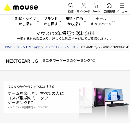
検索
マイページ
カート
店舗情報
メニュー
形状・タイプ
ブランド
用途・目的
セール
から探す
から探す
から探す
キャンペーン
マウスは3年保証で送料無料
形状・タイプから探す をすべてみる
mouse
一般向けパソコン
セール・キャンペーン
一部対象外の製品あり。詳しくは製品ページにてご確認ください。
HOME
ブランドから探す
NEXTGEAR
シリーズ
JG：AMD Ryzen 7000／NVIDIA Ge
デスクトップPC
G TUNE
ゲーミングPC・ゲーム向けパソコン
期間限定セール
人気モデルが期間限定・お買
NEXTGEAR
JG
ミニタワーケースのゲーミングPC
ノートPC
NEXTGEAR
クリエイティブ向け
アウトレットパソコン
すべて新品の旧モデル製品な
タブレット
DAIV
ビジネス向けパソコン
はじめてのゲーミングPCにおすすめ
おすすめ目玉パソコン
サーバー
MousePro
学習向けパソコン
ゲームを楽しむ、すべての人に
今イチオシのパソコンをピッ
コスパ重視のミニタワー
ゲーミングPC
ワークステーション
iiyama
スペック/パーツ別
Windows 11
|
Copilot+ PC
オンライン・直営店限定ゲーミングPC
Windows 11
|
Copilot+ PC
ディスプレイ
AIおすすめパソコン