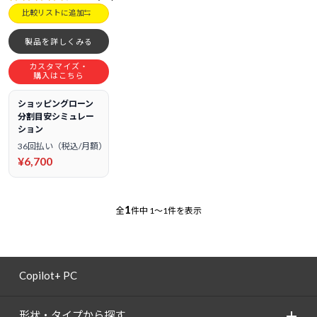
比較リストに追加
製品を詳しくみる
カスタマイズ・
購入はこちら
ショッピングローン
分割目安シミュレー
ション
36回払い（税込/月額）
¥6,700
1
全
件中
1～1件を表示
Copilot+ PC
形状・タイプから探す