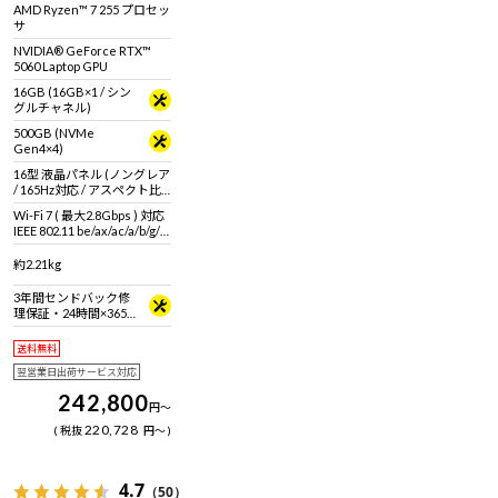
に。シャープな筐体に最新
AMD Ryzen™ 7 255 プロセッ
のスペックを搭載。
サ
NVIDIA® GeForce RTX™
5060 Laptop GPU
16GB (16GB×1 / シン
グルチャネル)
500GB (NVMe
Gen4×4)
16型 液晶パネル (ノングレア
/ 165Hz対応 / アスペクト比
16:10)
Wi-Fi 7 ( 最大2.8Gbps ) 対応
IEEE 802.11 be/ax/ac/a/b/g/n
準拠 ＋ Bluetooth 5内蔵
約2.21kg
3年間センドバック修
理保証・24時間×365
日電話サポート
送料無料
翌営業日出荷サービス対応
242,800
円
～
220,728
税抜
円
～
4.7
（50）