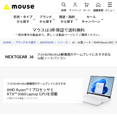
検索
マイページ
カート
店舗情報
メニュー
形状・タイプ
ブランド
用途・目的
セール
から探す
から探す
から探す
キャンペーン
マウスは3年保証で送料無料
形状・タイプから探す をすべてみる
mouse
一般向けパソコン
セール・キャンペーン
一部対象外の製品あり。詳しくは製品ページにてご確認ください。
HOME
ブランドから探す
NEXTGEAR
シリーズ
J6：16型ノート／AMD Ryzen 200／NV
デスクトップPC
G TUNE
ゲーミングPC・ゲーム向けパソコン
期間限定セール
人気モデルが期間限定・お買
フルHD/WUXGA解像度のゲームプレイにおすすめな
NEXTGEAR
J6
ノートPC
NEXTGEAR
クリエイティブ向け
16型ノートパソコン
アウトレットパソコン
すべて新品の旧モデル製品な
タブレット
DAIV
ビジネス向けパソコン
おすすめ目玉パソコン
サーバー
MousePro
学習向けパソコン
フルHD/WUXGA解像度のゲームプレイにおすすめ
今イチオシのパソコンをピッ
AMD Ryzen™ 7 プロセッサと
RTX™ 5060 Laptop GPUを搭載
ワークステーション
iiyama
スペック/パーツ別
Windows 11
|
Copilot+ PC
16型WUXGA液晶ノートパソコン
Windows 11
|
Copilot+ PC
ディスプレイ
AIおすすめパソコン