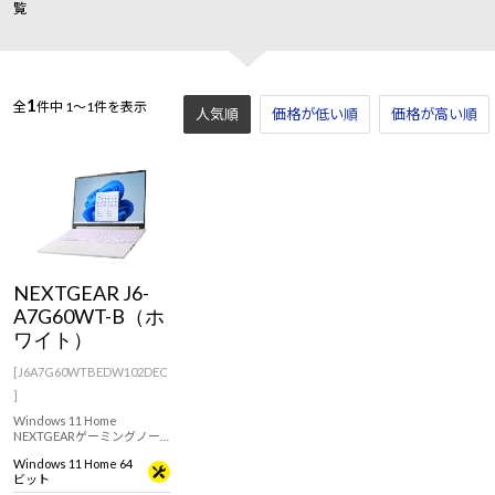
覧
1
全
件中
1～1件を表示
人気順
価格が低い順
価格が高い順
NEXTGEAR J6-
A7G60WT-B（ホ
ワイト）
[J6A7G60WTBEDW102DEC
]
Windows 11 Home
NEXTGEARゲーミングノー
トJ6シリーズにRTX 50シリ
Windows 11 Home 64
ーズ搭載モデルが登場！筐
ビット
体デザインの外観を白一色