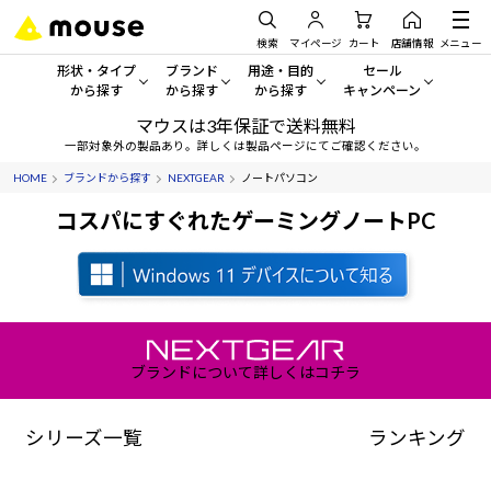
検索
マイページ
カート
店舗情報
メニュー
形状・タイプ
ブランド
用途・目的
セール
から探す
から探す
から探す
キャンペーン
マウスは3年保証で送料無料
形状・タイプから探す をすべてみる
mouse
一般向けパソコン
セール・キャンペーン
一部対象外の製品あり。詳しくは製品ページにてご確認ください。
HOME
ブランドから探す
NEXTGEAR
ノートパソコン
デスクトップPC
G TUNE
ゲーミングPC・ゲーム向けパソコン
期間限定セール
人気モデルが期間限定・お買
コスパにすぐれたゲーミングノートPC
ノートPC
NEXTGEAR
クリエイティブ向け
アウトレットパソコン
すべて新品の旧モデル製品な
タブレット
DAIV
ビジネス向けパソコン
おすすめ目玉パソコン
サーバー
MousePro
学習向けパソコン
今イチオシのパソコンをピッ
ブランドについて詳しくはコチラ
ワークステーション
iiyama
スペック/パーツ別
Windows 11
|
Copilot+ PC
シリーズ一覧
ランキング
Windows 11
|
Copilot+ PC
ディスプレイ
AIおすすめパソコン