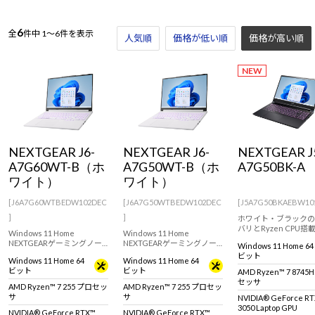
Windows 11
|
Copilot+ PC
Windows 11
|
Copilot+ PC
6
全
件中
1～6件を表示
人気順
価格が低い順
価格が高い順
NEW
NEXTGEAR J6-
NEXTGEAR J6-
NEXTGEAR J
A7G60WT-B（ホ
A7G50WT-B（ホ
A7G50BK-A
ワイト）
ワイト）
[J6A7G60WTBEDW102DEC
[J6A7G50WTBEDW102DEC
[J5A7G50BKAEBW10
]
]
ホワイト・ブラックの
バリとRyzen CPU搭
Windows 11 Home
Windows 11 Home
載したゲーミングノート
NEXTGEARゲーミングノー
NEXTGEARゲーミングノー
Windows 11 Home 64
トJ6シリーズにRTX 50シリ
トJ6シリーズにRTX 50シリ
ビット
Windows 11 Home 64
Windows 11 Home 64
ーズ搭載モデルが登場！筐
ーズ搭載モデルが登場！筐
ビット
ビット
AMD Ryzen™ 7 8745
体デザインの外観を白一色
体デザインの外観を白一色
セッサ
に。シャープな筐体に最新
に。シャープな筐体に最新
AMD Ryzen™ 7 255 プロセッ
AMD Ryzen™ 7 255 プロセッ
のスペックを搭載。
のスペックを搭載。
サ
サ
NVIDIA® GeForce R
3050 Laptop GPU
NVIDIA® GeForce RTX™
NVIDIA® GeForce RTX™