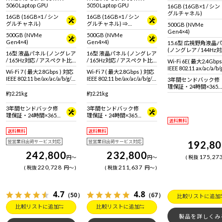
5060 Laptop GPU
5050 Laptop GPU
16GB (16GB×1 / シン
グルチャネル)
16GB (16GB×1 / シン
16GB (16GB×1 / シン
グルチャネル)
グルチャネル) ⇒
500GB (NVMe
32GB (32GB×1 / シン
Gen4×4)
500GB (NVMe
500GB (NVMe
グルチャネル)＜ 2026
Gen4×4)
Gen4×4)
15.6型 広視野角液晶
年7月27日 15時00分～
(ノングレア / 144Hz対
2026年8月17日 14時59
16型 液晶パネル (ノングレア
16型 液晶パネル (ノングレア
スペクト比16:9)
分＞
/ 165Hz対応 / アスペクト比
/ 165Hz対応 / アスペクト比
Wi-Fi 6E( 最大2.4Gbp
16:10)
16:10)
IEEE 802.11 ax/ac/a/b
Wi-Fi 7 ( 最大2.8Gbps ) 対応
Wi-Fi 7 ( 最大2.8Gbps ) 対応
拠 ＋ Bluetooth 5内蔵
IEEE 802.11 be/ax/ac/a/b/g/n
IEEE 802.11 be/ax/ac/a/b/g/n
3年間センドバック修
準拠 ＋ Bluetooth 5内蔵
準拠 ＋ Bluetooth 5内蔵
理保証・24時間×365
約2.21kg
約2.21kg
日電話サポート
3年間センドバック修
3年間センドバック修
理保証・24時間×365
理保証・24時間×365
送料無料
日電話サポート
日電話サポート
送料無料
送料無料
翌営業日出荷サービス対応
翌営業日出荷サービス対応
192,8
242,800
232,800
175,27
円
～
円
～
税抜
220,728
211,637
税抜
円
～
税抜
円
～
4.7
4.8
（50）
（67）
比較リストに追加
比較リストに追加
比較リストに追加
製品を詳しくみ