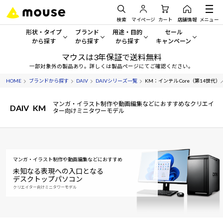
検索
マイページ
カート
店舗情報
メニュー
形状・タイプ
ブランド
用途・目的
セール
から探す
から探す
から探す
キャンペーン
マウスは3年保証で送料無料
形状・タイプから探す をすべてみる
mouse
一般向けパソコン
セール・キャンペーン
一部対象外の製品あり。詳しくは製品ページにてご確認ください。
HOME
ブランドから探す
DAIV
DAIVシリーズ一覧
KM：インテル Core（第14世代）／A
デスクトップPC
G TUNE
ゲーミングPC・ゲーム向けパソコン
期間限定セール
人気モデルが期間限定・お買
マンガ・イラスト制作や動画編集などにおすすめなクリエイ
DAIV
KM
ノートPC
NEXTGEAR
クリエイティブ向け
ター向けミニタワーモデル
アウトレットパソコン
すべて新品の旧モデル製品な
タブレット
DAIV
ビジネス向けパソコン
おすすめ目玉パソコン
サーバー
MousePro
学習向けパソコン
マンガ・イラスト制作や動画編集などにおすすめ
今イチオシのパソコンをピッ
未知なる表現への入口となる
デスクトップパソコン
ワークステーション
iiyama
スペック/パーツ別
Windows 11
|
Copilot+ PC
クリエイター向けミニタワーモデル
Windows 11
|
Copilot+ PC
ディスプレイ
AIおすすめパソコン