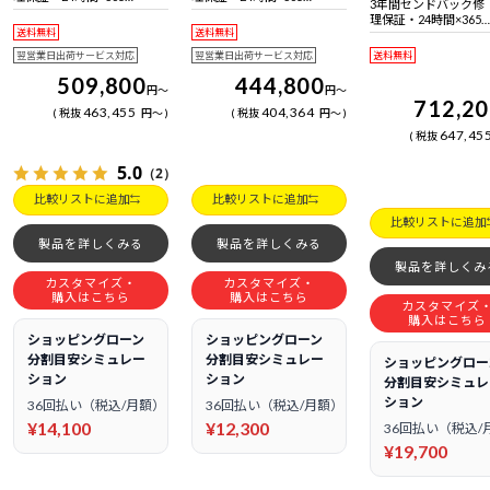
3年間センドバック修
日電話サポート
日電話サポート
理保証・24時間×365
送料無料
送料無料
日電話サポート
翌営業日出荷サービス対応
翌営業日出荷サービス対応
送料無料
509,800
444,800
円
～
円
～
712,2
463,455
404,364
税抜
円
～
税抜
円
～
647,45
税抜
5.0
（2）
比較リストに追加
比較リストに追加
比較リストに追加
製品を詳しくみる
製品を詳しくみる
製品を詳しくみ
カスタマイズ・
カスタマイズ・
購入はこちら
購入はこちら
カスタマイズ
購入はこちら
ショッピングローン
ショッピングローン
分割目安シミュレー
分割目安シミュレー
ショッピングロー
ション
ション
分割目安シミュレ
ション
36回払い（税込/月額）
36回払い（税込/月額）
¥14,100
¥12,300
36回払い（税込/
¥19,700