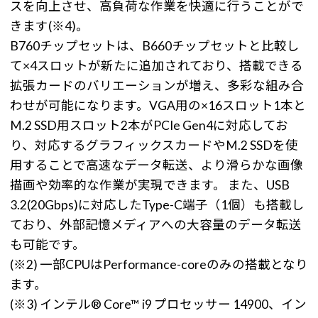
スを向上させ、高負荷な作業を快適に行うことがで
きます(※4)。
B760チップセットは、B660チップセットと比較し
て×4スロットが新たに追加されており、搭載できる
拡張カードのバリエーションが増え、多彩な組み合
わせが可能になります。VGA用の×16スロット1本と
M.2 SSD用スロット2本がPCIe Gen4に対応してお
り、対応するグラフィックスカードやM.2 SSDを使
用することで高速なデータ転送、より滑らかな画像
描画や効率的な作業が実現できます。 また、USB
3.2(20Gbps)に対応したType-C端子（1個）も搭載し
ており、外部記憶メディアへの大容量のデータ転送
も可能です。
(※2) 一部CPUはPerformance-coreのみの搭載となり
ます。
(※3) インテル® Core™ i9 プロセッサー 14900、イン