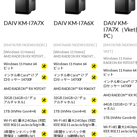
DAIV KM-I7A7X
DAIV KM-I7A6X
DAIV KM-
I7A7X（Vke
PC）
[KMI7A7XB7ADDW101DEC]
[KMI7A6XB7ADDW101DEC]
[KMI7A7XB7ADDW1
VKET]
[Windows 11 Home]
[Windows 11 Home]
AMD RADEON RX 9070 XT搭
AMD RADEON RX 9060 XTを
Windows 11 Home
載モデル！あらゆるクリエ
搭載した動画制作などにお
RADEON RX 9070 X
Windows 11 Home 64
Windows 11 Home 64
イティブにおすすめなデス
すすめなミニタワー型デス
したクリエイティブに
ビット
ビット
クトップパソコン
クトップパソコン
Windows 11 Home 64
すめなミニタワー型デ
ビット
インテル® Core™ i7 プ
インテル® Core™ i7 プ
トップパソコン【DAIV
ロセッサー 14700F
ロセッサー 14700F
年3Dデータとオリジ
インテル® Core™ i7 
紙付属！】
ロセッサー 14700F
AMD RADEON™ RX 9070 XT
AMD RADEON™ RX 9060 XT
AMD RADEON™ RX 90
32GB (16GB×2 / デュ
32GB (16GB×2 / デュ
アルチャネル)
アルチャネル)
64GB (32GB×2 / 
ャネル)
1TB (NVMe Gen4×4)
1TB (NVMe Gen4×4)
1TB (NVMe Gen4×4)
Wi-Fi 6E( 最大2.4Gbps )対応
Wi-Fi 6E( 最大2.4Gbps )対応
IEEE 802.11 ax/ac/a/b/g/n準
IEEE 802.11 ax/ac/a/b/g/n準
Wi-Fi 6E( 最大2.4Gbp
拠 ＋ Bluetooth 5内蔵
拠 ＋ Bluetooth 5内蔵
IEEE 802.11 ax/ac/a/b
3年間センドバック修
3年間センドバック修
拠 ＋ Bluetooth 5内蔵
理保証・24時間×365
理保証・24時間×365