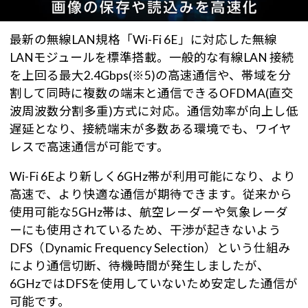
最新の無線LAN規格「Wi-Fi 6E」に対応した無線
LANモジュールを標準搭載。一般的な有線LAN 接続
を上回る最大2.4Gbps(※5)の高速通信や、帯域を分
割して同時に複数の端末と通信できるOFDMA(直交
波周波数分割多重)方式に対応。通信効率が向上し低
遅延となり、接続端末が多数ある環境でも、ワイヤ
レスで高速通信が可能です。
Wi-Fi 6Eより新しく6GHz帯が利用可能になり、より
高速で、より快適な通信が期待できます。従来から
使用可能な5GHz帯は、航空レーダーや気象レーダ
ーにも使用されているため、干渉が起きないよう
DFS（Dynamic Frequency Selection）という仕組み
により通信切断、待機時間が発生しましたが、
6GHzではDFSを使用していないため安定した通信が
可能です。