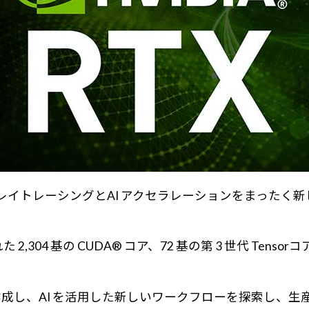
リアルタイムレイトレーシングとAI アクセラレーションをまっ
,304 基の CUDA® コア、72 基の第 3 世代 Tensorコア
ルを作成し、AI を活用した新しいワークフローを探索し