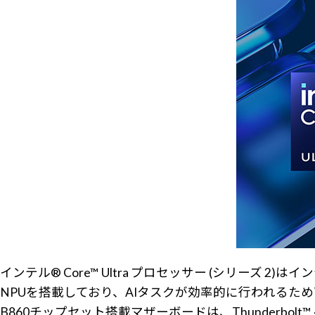
インテル® Core™ Ultra プロセッサー (シリーズ 
NPUを搭載しており、AIタスクが効率的に行われるた
B860チップセット搭載マザーボードは、Thunderbo