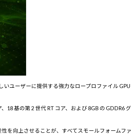
たく新しいユーザーに提供する強力なロープロファイル GPU
、18 基の第 2 世代 RT コア、および 8GB の GDDR6 グ
、生産性を向上させることが、すべてスモールフォームファ