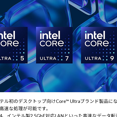
2)はインテル初のデスクトップ向けCore™ Ultraブラン
め高速な処理が可能です。
lt™ 4、インテル製2.5GbE対応LANといった高速な