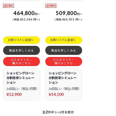
日電話サポート
日電話サポート
送料無料
送料無料
464,800
509,800
円
～
円
～
422,546
463,455
税抜
円
～
税抜
円
～
比較リストに追加
比較リストに追加
製品を詳しくみる
製品を詳しくみる
カスタマイズ・
カスタマイズ・
購入はこちら
購入はこちら
ショッピングローン
ショッピングローン
分割目安シミュレー
分割目安シミュレー
ション
ション
36回払い（税込/月額）
36回払い（税込/月額）
¥12,900
¥14,100
2
全
件中
1～2件を表示