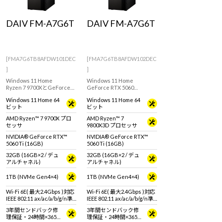
DAIV FM-A7G6T
DAIV FM-A7G6T
[FMA7G6TB8AFDW101DEC
[FMA7G6TB8AFDW102DEC
]
]
Windows 11 Home
Windows 11 Home
Ryzen 7 9700XとGeForce
GeForce RTX 5060
RTX 5060 Ti(16GB)搭載した
Ti(16GB)を搭載したクリエ
Windows 11 Home 64
Windows 11 Home 64
クリエイター向けデスクト
イティブ用途におすすめな
ビット
ビット
ップPC
フルタワー型PC
AMD Ryzen™ 7 9700X プロ
AMD Ryzen™ 7
セッサ
9800X3D プロセッサ
NVIDIA® GeForce RTX™
NVIDIA® GeForce RTX™
5060 Ti (16GB)
5060 Ti (16GB)
32GB (16GB×2 / デュ
32GB (16GB×2 / デュ
アルチャネル)
アルチャネル)
1TB (NVMe Gen4×4)
1TB (NVMe Gen4×4)
Wi-Fi 6E( 最大2.4Gbps )対応
Wi-Fi 6E( 最大2.4Gbps )対応
IEEE 802.11 ax/ac/a/b/g/n準
IEEE 802.11 ax/ac/a/b/g/n準
拠 ＋ Bluetooth 5内蔵
拠 ＋ Bluetooth 5内蔵
3年間センドバック修
3年間センドバック修
理保証・24時間×365
理保証・24時間×365