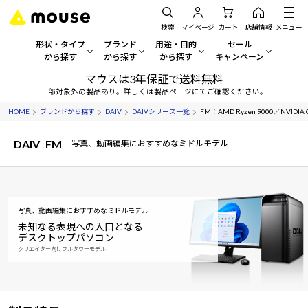
検索
マイページ
カート
店舗情報
メニュー
形状・タイプ
ブランド
用途・目的
セール
から探す
から探す
から探す
キャンペーン
マウスは3年保証で送料無料
形状・タイプから探す をすべてみる
mouse
一般向けパソコン
セール・キャンペーン
一部対象外の製品あり。詳しくは製品ページにてご確認ください。
HOME
ブランドから探す
DAIV
DAIVシリーズ一覧
FM：AMD Ryzen 9000／NVIDIA
デスクトップPC
G TUNE
ゲーミングPC・ゲーム向けパソコン
期間限定セール
人気モデルが期間限定・お買
DAIV
FM
写真、動画編集におすすめなミドルモデル
ノートPC
NEXTGEAR
クリエイティブ向け
アウトレットパソコン
すべて新品の旧モデル製品な
タブレット
DAIV
ビジネス向けパソコン
おすすめ目玉パソコン
写真、動画編集におすすめなミドルモデル
サーバー
MousePro
学習向けパソコン
今イチオシのパソコンをピッ
未知なる表現への入口となる
デスクトップパソコン
ワークステーション
iiyama
スペック/パーツ別
クリエイター向けフルタワーモデル
Windows 11
|
Copilot+ PC
Windows 11
|
Copilot+ PC
ディスプレイ
AIおすすめパソコン