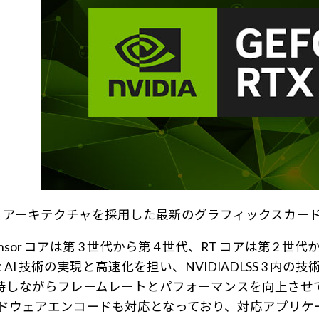
Ada Lovelace アーキテクチャを採用した最新のグラフィックスカ
て、Tensor コアは第 3 世代から第 4 世代、RT コアは第 2
 AI 技術の実現と高速化を担い、NVIDIADLSS 3 内の技術である DL
優れた画質を維持しながらフレームレートとパフォーマンスを向上さ
たに AV1 ハードウェアエンコードも対応となっており、対応ア