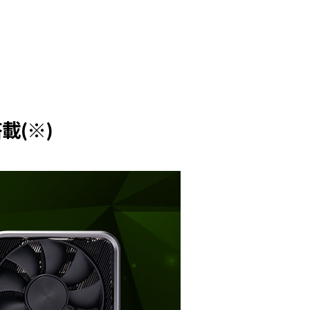
。
搭載(※)