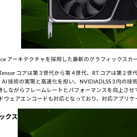
A Ada Lovelace アーキテクチャを採用した最新のグラフィック
較して、Tensor コアは第 3 世代から第 4 世代、RT コアは第
 AI 技術の実現と高速化を担い、NVIDIADLSS 3 内の技術である DL
優れた画質を維持しながらフレームレートとパフォーマンスを向上さ
たに AV1 ハードウェアエンコードも対応となっており、対応ア
フィックス