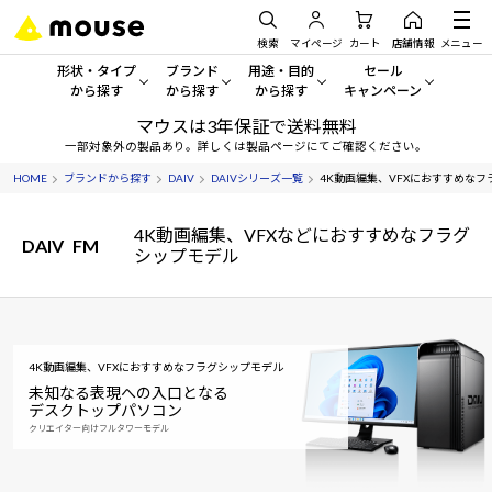
検索
マイページ
カート
店舗情報
メニュー
形状・タイプ
ブランド
用途・目的
セール
から探す
から探す
から探す
キャンペーン
マウスは3年保証で送料無料
形状・タイプから探す をすべてみる
mouse
一般向けパソコン
セール・キャンペーン
一部対象外の製品あり。詳しくは製品ページにてご確認ください。
HOME
ブランドから探す
DAIV
DAIVシリーズ一覧
4K動画編集、VFXにおすすめなフラ
デスクトップPC
G TUNE
ゲーミングPC・ゲーム向けパソコン
期間限定セール
人気モデルが期間限定・お買
4K動画編集、VFXなどにおすすめなフラグ
ノートPC
NEXTGEAR
クリエイティブ向け
DAIV
FM
シップモデル
アウトレットパソコン
すべて新品の旧モデル製品な
タブレット
DAIV
ビジネス向けパソコン
おすすめ目玉パソコン
サーバー
MousePro
学習向けパソコン
今イチオシのパソコンをピッ
4K動画編集、VFXにおすすめなフラグシップモデル
未知なる表現への入口となる
ワークステーション
iiyama
スペック/パーツ別
Windows 11
|
Copilot+ PC
デスクトップパソコン
クリエイター向けフルタワーモデル
Windows 11
|
Copilot+ PC
ディスプレイ
AIおすすめパソコン