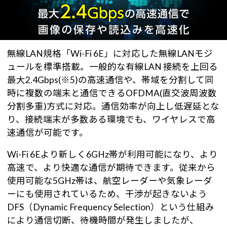
無線LAN規格「Wi-Fi 6E」に対応した無線LANモジ
ュールを標準搭載。一般的な有線LAN 接続を上回る
最大2.4Gbps(※5)の高速通信や、帯域を分割して同
時に複数の端末と通信できるOFDMA(直交波周波数
分割多重)方式に対応。通信効率が向上し低遅延とな
り、接続端末が多数ある環境でも、ワイヤレスで高
速通信が可能です。
Wi-Fi 6Eより新しく6GHz帯が利用可能になり、より
高速で、より快適な通信が期待できます。従来から
使用可能な5GHz帯は、航空レーダーや気象レーダ
ーにも使用されているため、干渉が起きないよう
DFS（Dynamic Frequency Selection）という仕組み
により通信切断、待機時間が発生しましたが、