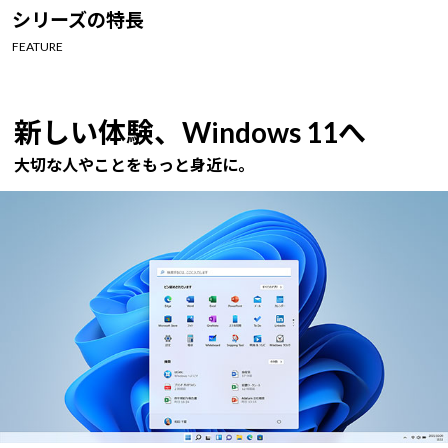
Windows 11
|
Copilot+ PC
Windows 11
|
Copilot+ PC
シリーズの特長
FEATURE
新しい体験、Windows 11へ
大切な人やことをもっと身近に。