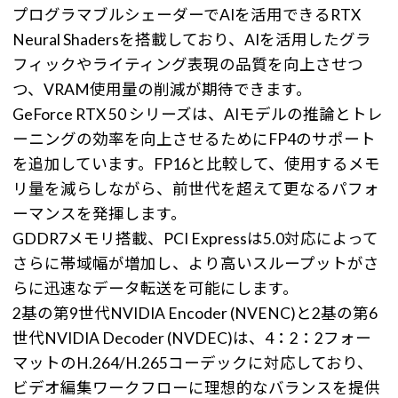
プログラマブルシェーダーでAIを活用できるRTX
Neural Shadersを搭載しており、AIを活用したグラ
フィックやライティング表現の品質を向上させつ
つ、VRAM使用量の削減が期待できます。
GeForce RTX 50 シリーズは、AIモデルの推論とトレ
ーニングの効率を向上させるためにFP4のサポート
を追加しています。FP16と比較して、使用するメモ
リ量を減らしながら、前世代を超えて更なるパフォ
ーマンスを発揮します。
GDDR7メモリ搭載、PCI Expressは5.0対応によって
さらに帯域幅が増加し、より高いスループットがさ
らに迅速なデータ転送を可能にします。
2基の第9世代NVIDIA Encoder (NVENC)と2基の第6
世代NVIDIA Decoder (NVDEC)は、4：2：2フォー
マットのH.264/H.265コーデックに対応しており、
ビデオ編集ワークフローに理想的なバランスを提供