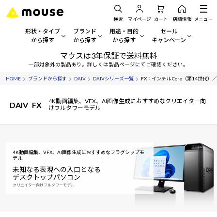
検索
マイページ
カート
店舗情報
メニュー
形状・タイプ
ブランド
用途・目的
セール
から探す
から探す
から探す
キャンペーン
マウスは3年保証で送料無料
形状・タイプから探す をすべてみる
mouse
一般向けパソコン
セール・キャンペーン
一部対象外の製品あり。詳しくは製品ページにてご確認ください。
HOME
ブランドから探す
DAIV
DAIVシリーズ一覧
FX：インテル Core（第14世代）／N
デスクトップPC
G TUNE
ゲーミングPC・ゲーム向けパソコン
期間限定セール
人気モデルが期間限定・お買
4K動画編集、VFX、AI画像生成におすすめなクリエイター向
DAIV
FX
ノートPC
NEXTGEAR
クリエイティブ向け
けフルタワーモデル
アウトレットパソコン
すべて新品の旧モデル製品な
タブレット
DAIV
ビジネス向けパソコン
おすすめ目玉パソコン
サーバー
MousePro
学習向けパソコン
4K動画編集、VFX、AI画像生成におすすめなフラグシップモ
今イチオシのパソコンをピッ
デル
未知なる表現への入口となる
ワークステーション
iiyama
スペック/パーツ別
デスクトップパソコン
Windows 11
|
Copilot+ PC
クリエイター向けフルタワーモデル
Windows 11
|
Copilot+ PC
ディスプレイ
AIおすすめパソコン