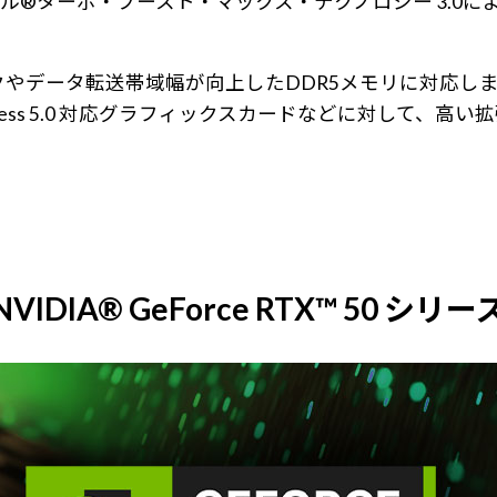
ル®ターボ・ブースト・マックス・テクノロジー 3.0
タ転送帯域幅が向上したDDR5メモリに対応しました。またPCI 
ress 5.0 対応グラフィックスカードなどに対して、高
NVIDIA® GeForce RTX™ 50 シリー