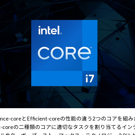
rmance-coreとEfficient-coreの性能の違う2
Efficient-coreの二種類のコアに適切なタスクを割り