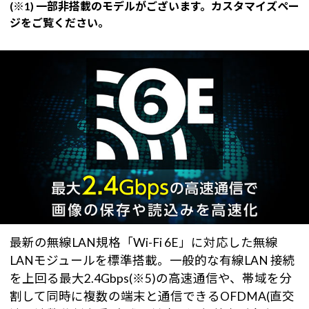
(※1) 一部非搭載のモデルがございます。カスタマイズペー
ジをご覧ください。
最新の無線LAN規格「Wi-Fi 6E」に対応した無線
LANモジュールを標準搭載。一般的な有線LAN 接続
を上回る最大2.4Gbps(※5)の高速通信や、帯域を分
割して同時に複数の端末と通信できるOFDMA(直交