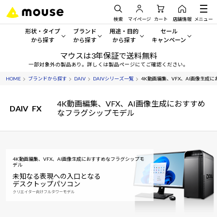
検索
マイページ
カート
店舗情報
メニュー
形状・タイプ
ブランド
用途・目的
セール
から探す
から探す
から探す
キャンペーン
マウスは3年保証で送料無料
形状・タイプから探す をすべてみる
mouse
一般向けパソコン
セール・キャンペーン
一部対象外の製品あり。詳しくは製品ページにてご確認ください。
HOME
ブランドから探す
DAIV
DAIVシリーズ一覧
4K動画編集、VFX、AI画像生成にお
デスクトップPC
G TUNE
ゲーミングPC・ゲーム向けパソコン
期間限定セール
人気モデルが期間限定・お買
4K動画編集、VFX、AI画像生成におすすめ
ノートPC
NEXTGEAR
クリエイティブ向け
DAIV
FX
なフラグシップモデル
アウトレットパソコン
すべて新品の旧モデル製品な
タブレット
DAIV
ビジネス向けパソコン
おすすめ目玉パソコン
サーバー
MousePro
学習向けパソコン
今イチオシのパソコンをピッ
4K動画編集、VFX、AI画像生成におすすめなフラグシップモ
デル
未知なる表現への入口となる
ワークステーション
iiyama
スペック/パーツ別
Windows 11
|
Copilot+ PC
デスクトップパソコン
クリエイター向けフルタワーモデル
Windows 11
|
Copilot+ PC
ディスプレイ
AIおすすめパソコン