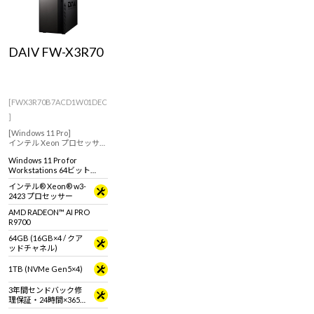
DAIV FW-X3R70
[FWX3R70B7ACD1W01DEC
]
[Windows 11 Pro]
インテル Xeon プロセッサー
搭載、プロフェッショナル
Windows 11 Pro for
グラフィックス搭載、クリ
Workstations 64ビット
エイター向けワークステー
(DSP)
ション
インテル® Xeon® w3-
2423 プロセッサー
AMD RADEON™ AI PRO
R9700
64GB (16GB×4 / クア
ッドチャネル)
1TB (NVMe Gen5×4)
3年間センドバック修
理保証・24時間×365
日電話サポート