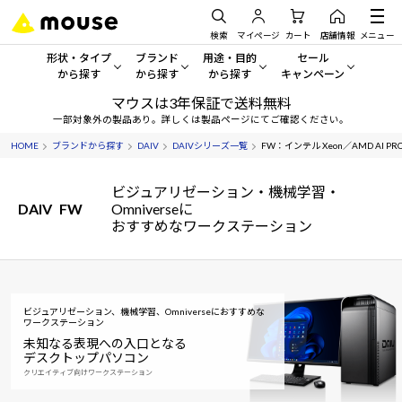
検索
マイページ
カート
店舗情報
メニュー
形状・タイプ
ブランド
用途・目的
セール
から探す
から探す
から探す
キャンペーン
マウスは3年保証で送料無料
形状・タイプから探す をすべてみる
mouse
一般向けパソコン
セール・キャンペーン
一部対象外の製品あり。詳しくは製品ページにてご確認ください。
HOME
ブランドから探す
DAIV
DAIVシリーズ一覧
FW：インテル Xeon／AMD AI PRO
デスクトップPC
G TUNE
ゲーミングPC・ゲーム向けパソコン
期間限定セール
人気モデルが期間限定・お買
ビジュアリゼーション・機械学習・
ノートPC
NEXTGEAR
クリエイティブ向け
DAIV
FW
Omniverseに
アウトレットパソコン
おすすめなワークステーション
すべて新品の旧モデル製品な
タブレット
DAIV
ビジネス向けパソコン
おすすめ目玉パソコン
サーバー
MousePro
学習向けパソコン
今イチオシのパソコンをピッ
ビジュアリゼーション、機械学習、Omniverseにおすすめな
ワークステーション
ワークステーション
iiyama
スペック/パーツ別
Windows 11
|
Copilot+ PC
未知なる表現への入口となる
デスクトップパソコン
Windows 11
|
Copilot+ PC
ディスプレイ
AIおすすめパソコン
クリエイティブ向けワークステーション