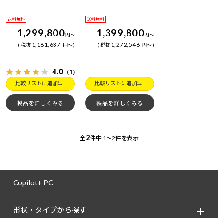
送料無料
送料無料
1,299,800
1,399,800
円
～
円
～
1,181,637
1,272,546
税抜
円
～
税抜
円
～
4.0
（1）
比較リストに追加
比較リストに追加
製品を詳しくみる
製品を詳しくみる
2
全
件中
1～2件を表示
Copilot+ PC
形状・タイプから探す