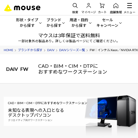
検索
マイページ
カート
店舗情報
メニュー
形状・タイプ
ブランド
用途・目的
セール
から探す
から探す
から探す
キャンペーン
マウスは3年保証で送料無料
形状・タイプから探す をすべてみる
mouse
一般向けパソコン
セール・キャンペーン
一部対象外の製品あり。詳しくは製品ページにてご確認ください。
HOME
ブランドから探す
DAIV
DAIVシリーズ一覧
FW：インテル Xeon／NVIDIA RTX
デスクトップPC
G TUNE
ゲーミングPC・ゲーム向けパソコン
期間限定セール
人気モデルが期間限定・お買
CAD・BIM・CIM・DTPに
ノートPC
NEXTGEAR
クリエイティブ向け
DAIV
FW
おすすめなワークステーション
アウトレットパソコン
すべて新品の旧モデル製品な
タブレット
DAIV
ビジネス向けパソコン
おすすめ目玉パソコン
サーバー
MousePro
学習向けパソコン
今イチオシのパソコンをピッ
CAD・BIM・CIM・DTPにおすすめなワークステーション
未知なる表現への入口となる
ワークステーション
iiyama
スペック/パーツ別
Windows 11
|
Copilot+ PC
デスクトップパソコン
クリエイティブ向けワークステーション
Windows 11
|
Copilot+ PC
ディスプレイ
AIおすすめパソコン