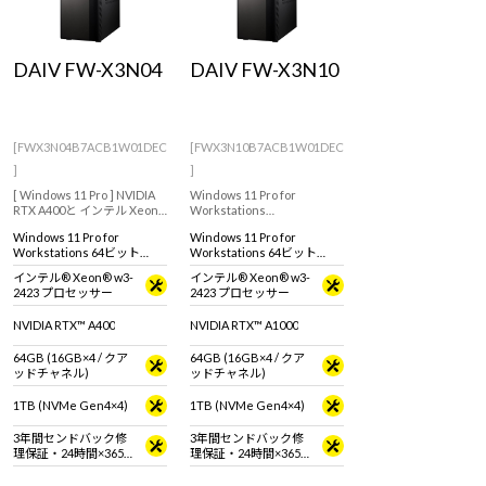
DAIV FW-X3N04
DAIV FW-X3N10
[FWX3N04B7ACB1W01DEC
[FWX3N10B7ACB1W01DEC
]
]
[ Windows 11 Pro ] NVIDIA
Windows 11 Pro for
RTX A400と インテル Xeon
Workstations
プロセッサーを搭載した、
インテル Xeon プロセッサー
Windows 11 Pro for
Windows 11 Pro for
クリエイター向けワークス
搭載、3DCGやCADなど3D
Workstations 64ビット
Workstations 64ビット
テーション。
モデリングにおすすめのク
(DSP)
(DSP)
リエイター向けワークステ
インテル® Xeon® w3-
インテル® Xeon® w3-
ーション。
2423 プロセッサー
2423 プロセッサー
NVIDIA RTX™ A400
NVIDIA RTX™ A1000
64GB (16GB×4 / クア
64GB (16GB×4 / クア
ッドチャネル)
ッドチャネル)
1TB (NVMe Gen4×4)
1TB (NVMe Gen4×4)
3年間センドバック修
3年間センドバック修
理保証・24時間×365
理保証・24時間×365
日電話サポート
日電話サポート