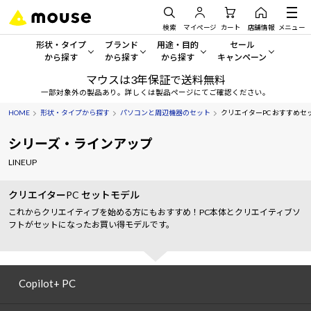
検索
マイページ
カート
店舗情報
メニュー
形状・タイプ
ブランド
用途・目的
セール
から探す
から探す
から探す
キャンペーン
マウスは3年保証で送料無料
形状・タイプから探す をすべてみる
mouse
一般向けパソコン
セール・キャンペーン
一部対象外の製品あり。詳しくは製品ページにてご確認ください。
HOME
形状・タイプから探す
パソコンと周辺機器のセット
クリエイターPC おすすめセ
デスクトップPC
G TUNE
ゲーミングPC・ゲーム向けパソコン
期間限定セール
人気モデルが期間限定・お買
シリーズ・ラインアップ
ノートPC
NEXTGEAR
クリエイティブ向け
LINEUP
アウトレットパソコン
すべて新品の旧モデル製品な
タブレット
DAIV
ビジネス向けパソコン
クリエイターPC セットモデル
おすすめ目玉パソコン
これからクリエイティブを始める方にもおすすめ！PC本体とクリエイティブソ
サーバー
MousePro
学習向けパソコン
フトがセットになったお買い得モデルです。
今イチオシのパソコンをピッ
ワークステーション
iiyama
スペック/パーツ別
Windows 11
|
Copilot+ PC
Copilot+ PC
Windows 11
|
Copilot+ PC
ディスプレイ
AIおすすめパソコン