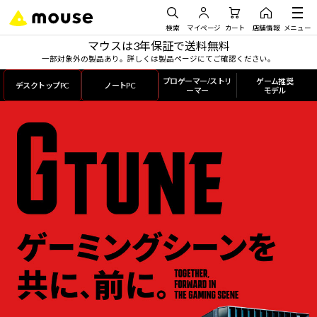
検索
マイページ
カート
店舗情報
メニュー
マウスは3年保証で送料無料
一部対象外の製品あり。詳しくは製品ページにてご確認ください。
プロゲーマー/ストリ
ゲーム推奨
デスクトップPC
ノートPC
ーマー
モデル