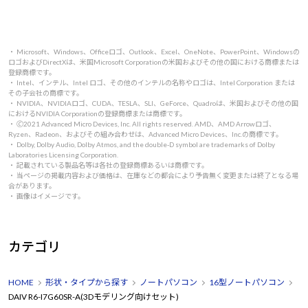
・ Microsoft、Windows、Officeロゴ、Outlook、Excel、OneNote、PowerPoint、Windowsの
ロゴおよびDirectXは、米国Microsoft Corporationの米国およびその他の国における商標または
登録商標です。
・ Intel、インテル、Intel ロゴ、その他のインテルの名称やロゴは、Intel Corporation または
その子会社の商標です。
・ NVIDIA、NVIDIAロゴ、CUDA、TESLA、SLI、GeForce、Quadroは、米国およびその他の国
におけるNVIDIA Corporationの登録商標または商標です。
・ 🄫2021 Advanced Micro Devices, Inc. All rights reserved. AMD、AMD Arrowロゴ、
Ryzen、Radeon、およびその組み合わせは、Advanced Micro Devices、Inc.の商標です。
・ Dolby, Dolby Audio, Dolby Atmos, and the double-D symbol are trademarks of Dolby
Laboratories Licensing Corporation.
・ 記載されている製品名等は各社の登録商標あるいは商標です。
・ 当ページの掲載内容および価格は、在庫などの都合により予告無く変更または終了となる場
合があります。
・ 画像はイメージです。
カテゴリ
HOME
形状・タイプから探す
ノートパソコン
16型ノートパソコン
DAIV R6-I7G60SR-A(3Dモデリング向けセット)