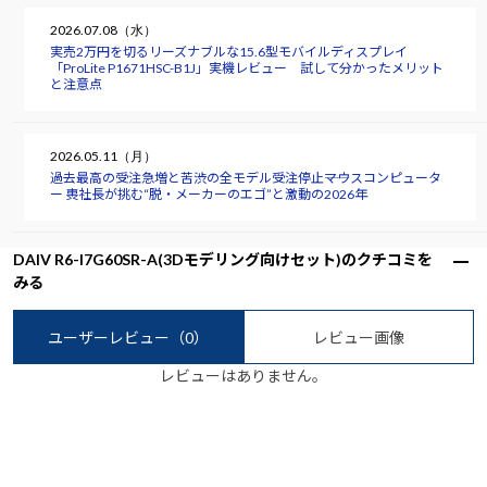
2026.07.08（水）
実売2万円を切るリーズナブルな15.6型モバイルディスプレイ
「ProLite P1671HSC-B1J」実機レビュー 試して分かったメリット
と注意点
2026.05.11（月）
過去最高の受注急増と苦渋の全モデル受注停止――マウスコンピュータ
ー 軣社長が挑む“脱・メーカーのエゴ”と激動の2026年
DAIV R6-I7G60SR-A(3Dモデリング向けセット)のクチコミを
みる
ユーザーレビュー
（0）
レビュー画像
レビューはありません。