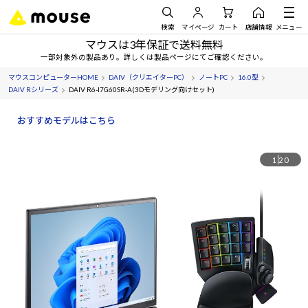
検索
マイページ
カート
店舗情報
メニュー
マウスは3年保証で送料無料
一部対象外の製品あり。詳しくは製品ページにてご確認ください。
マウスコンピューターHOME
DAIV（クリエイターPC）
ノートPC
16.0型
DAIV Rシリーズ
DAIV R6-I7G60SR-A(3Dモデリング向けセット)
おすすめモデルはこちら
1
20