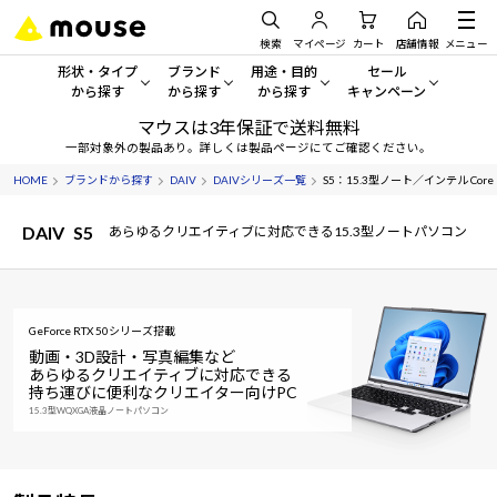
検索
マイページ
カート
店舗情報
メニュー
形状・タイプ
ブランド
用途・目的
セール
から探す
から探す
から探す
キャンペーン
マウスは3年保証で送料無料
形状・タイプから探す をすべてみる
mouse
一般向けパソコン
セール・キャンペーン
一部対象外の製品あり。詳しくは製品ページにてご確認ください。
HOME
ブランドから探す
DAIV
DAIVシリーズ一覧
S5：15.3型ノート／インテル Core Ult
デスクトップPC
G TUNE
ゲーミングPC・ゲーム向けパソコン
期間限定セール
人気モデルが期間限定・お買
DAIV
S5
あらゆるクリエイティブに対応できる15.3型ノートパソコン
ノートPC
NEXTGEAR
クリエイティブ向け
アウトレットパソコン
すべて新品の旧モデル製品な
タブレット
DAIV
ビジネス向けパソコン
GeForce RTX 50シリーズ搭載
おすすめ目玉パソコン
サーバー
MousePro
学習向けパソコン
動画・3D設計・写真編集など
今イチオシのパソコンをピッ
あらゆるクリエイティブに対応できる
持ち運びに便利なクリエイター向けPC
ワークステーション
iiyama
スペック/パーツ別
Windows 11
|
Copilot+ PC
15.3型WQXGA液晶ノートパソコン
Windows 11
|
Copilot+ PC
ディスプレイ
AIおすすめパソコン