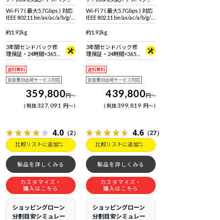
比16:10)
比16:10)
Wi-Fi 7 ( 最大5.7Gbps ) 対応
Wi-Fi 7 ( 最大5.7Gbps ) 対応
IEEE 802.11 be/ax/ac/a/b/g/n
IEEE 802.11 be/ax/ac/a/b/g/n
準拠 ＋ Bluetooth 5内蔵
準拠 ＋ Bluetooth 5内蔵
約1.92kg
約1.92kg
3年間センドバック修
3年間センドバック修
理保証・24時間×365
理保証・24時間×365
日電話サポート
日電話サポート
送料無料
送料無料
翌営業日出荷サービス対応
翌営業日出荷サービス対応
359,800
439,800
円
～
円
～
327,091
399,819
税抜
円
～
税抜
円
～
4.0
4.6
（2）
（27）
比較リストに追加
比較リストに追加
製品を詳しくみる
製品を詳しくみる
カスタマイズ・
カスタマイズ・
購入はこちら
購入はこちら
ショッピングローン
ショッピングローン
分割目安シミュレー
分割目安シミュレー