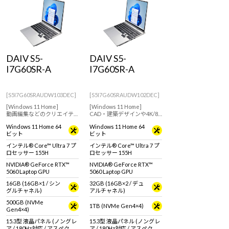
DAIV S5-
DAIV S5-
I7G60SR-A
I7G60SR-A
[S5I7G60SRAUDW103DEC]
[S5I7G60SRAUDW102DEC]
[Windows 11 Home]
[Windows 11 Home]
動画編集などのクリエイテ
CAD・建築デザインや4K/8K
ィブ用途におすすめな
動画編集・RAW現像にもお
Windows 11 Home 64
Windows 11 Home 64
GeForce RTX 5060 Laptop
すすめなモデル。GeForce
ビット
ビット
GPU搭載の15.3型クリエイタ
RTX 5060 Laptop GPU搭載の
ー向けノートPC
15.3型クリエイター向けノー
インテル® Core™ Ultra 7 プ
インテル® Core™ Ultra 7 プ
トPC
ロセッサー 155H
ロセッサー 155H
NVIDIA® GeForce RTX™
NVIDIA® GeForce RTX™
5060 Laptop GPU
5060 Laptop GPU
16GB (16GB×1 / シン
32GB (16GB×2 / デュ
グルチャネル)
アルチャネル)
500GB (NVMe
1TB (NVMe Gen4×4)
Gen4×4)
15.3型 液晶パネル (ノングレ
15.3型 液晶パネル (ノングレ
ア / 180Hz対応 / アスペクト
ア / 180Hz対応 / アスペクト