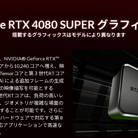
ce RTX 4080 SUPER グ
搭載するグラフィックスはモデルにより異なります
は、NVIDIA® GeForce RTX™
コアから10,240 コアへ増え、映
ensorコアと第３世代RTコア
はAI による追加フレームの生成
の映像描写を可能とする
第３世代RTコアは、負荷の高いレ
、ジオメトリが複雑な場面の
することが可能です。さらに
にハードウェアで対応する第 8
載し、対応アプリケーションで高速な
。