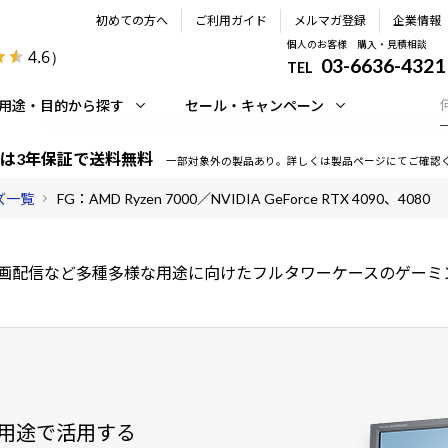
初めての方へ
ご利用ガイド
メルマガ登録
企業情報
個人のお客様 購入・見積相談
4.6
）
03-6636-4321
TEL
用途・目的から探す
セール・キャンペーン
は3年保証で送料無料
一部対象外の製品あり。詳しくは製品ページにてご確認
ーズ一覧
FG：AMD Ryzen 7000／NVIDIA GeForce RTX 4090、4080
画配信など多種多様な用途に向けたフルタワーケースのゲーミ
用途で活用する