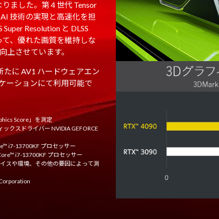
りました。第 4 世代 Tensor
的な AI 技術の実現と高速化を担
per Resolution と DLSS
lex によって、優れた画質を維持しな
向上させています。
基搭載、新たに AV1 ハードウェアエン
ケーションにて利用可能で
raphics Score」を測定
ラフィックスドライバー NVIDIA GEFORCE
ore™ i7-13700KF プロセッサー
 Core™ i7-13700KF プロセッサー
バイスや環境、その他の要因によって測
Corporation