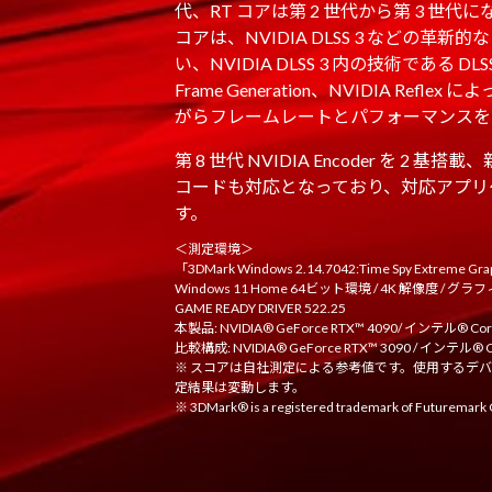
代、RT コアは第 2 世代から第 3 世代にな
コアは、NVIDIA DLSS 3 などの革新
い、NVIDIA DLSS 3 内の技術である DLSS Su
Frame Generation、NVIDIA Ref
がらフレームレートとパフォーマンスを
第 8 世代 NVIDIA Encoder を 2 
コードも対応となっており、対応アプリ
す。
＜測定環境＞
「3DMark Windows 2.14.7042:Time Spy Extreme G
Windows 11 Home 64ビット環境 / 4K 解像度 / グ
GAME READY DRIVER 522.25
本製品: NVIDIA® GeForce RTX™ 4090/ インテル® C
比較構成: NVIDIA® GeForce RTX™ 3090 / インテル®
※ スコアは自社測定による参考値です。使用するデ
定結果は変動します。
※ 3DMark® is a registered trademark of Futuremark 